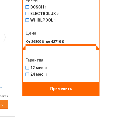
BOSCH
1
ELECTROLUX
2
Next
WHIRLPOOL
1
Цена
Гарантия
12 мес.
3
24 мес.
1
U
Применить
 заказ
ть