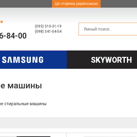
Ця сторінка українською
та
(093) 510-31-19
(098) 541-04-54
66-84-00
SKYWORTH
ые машины
е стиральные машины