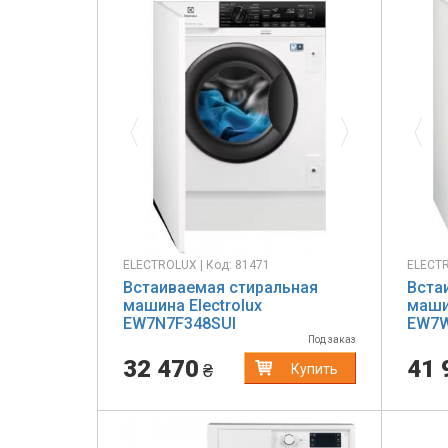
Previous
Next
Pr
ELECTROLUX | Код: 81471
ELECTR
Встаиваемая стиральная
Вста
машина Electrolux
машин
EW7N7F348SUI
EW7W
Под заказ
32 470
41 
₴
Купить