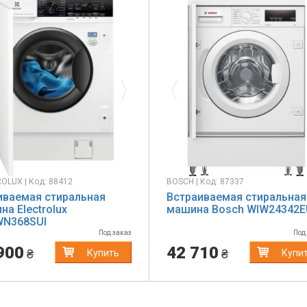
evious
Next
Previous
OLUX | Код: 88412
BOSCH | Код: 87337
иваемая стиральная
Встраиваемая стиральная
а Electrolux
машина Bosch WIW24342E
N368SUI
Под заказ
Под
900
42 710
₴
₴
Купить
Купи