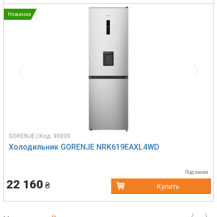
Новинка
Previous
Next
GORENJE | Код: 90039
Холодильник GORENJE NRK619EAXL4WD
Под заказ
22 160
₴
Купить