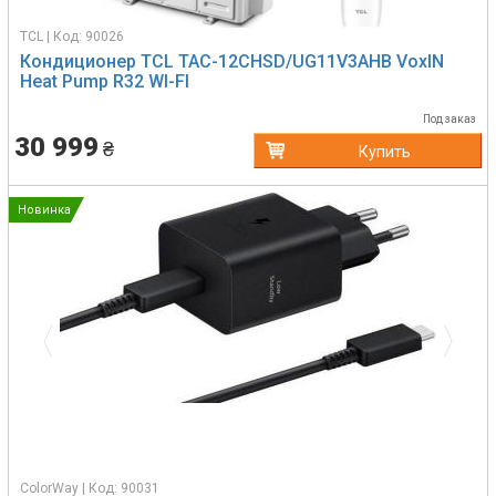
TCL | Код: 90026
Кондиционер TCL TAC-12CHSD/UG11V3AHB VoxIN
Heat Pump R32 WI-FI
Под заказ
30 999
₴
Купить
Новинка
Previous
Next
ColorWay | Код: 90031