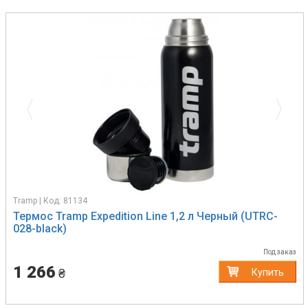
Previous
Next
Tramp | Код: 81134
Термос Tramp Expedition Line 1,2 л Черный (UTRC-
028-black)
Под заказ
1 266
₴
Купить