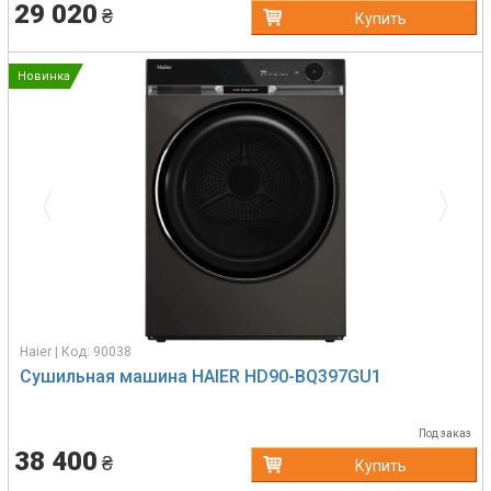
29 020
₴
Купить
Новинка
Previous
Next
Haier | Код: 90038
Сушильная машина HAIER HD90-BQ397GU1
Под заказ
38 400
₴
Купить