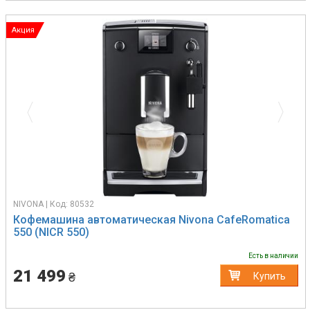
Акция
Previous
Next
NIVONA | Код: 80532
Кофемашина автоматическая Nivona CafeRomatica
550 (NICR 550)
Есть в наличии
21 499
₴
Купить