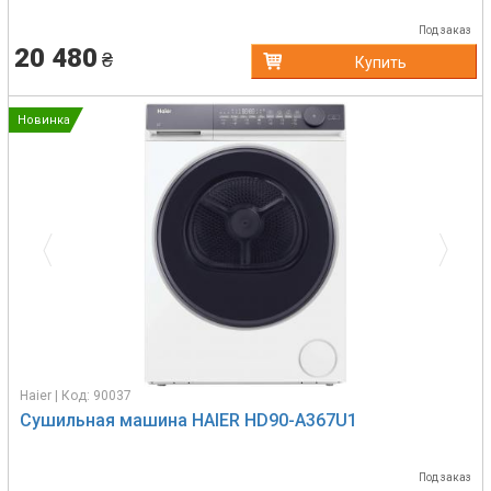
Под заказ
20 480
₴
Купить
Новинка
Previous
Next
Haier | Код: 90037
Сушильная машина HAIER HD90-A367U1
Под заказ