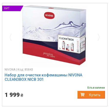
ХИТ
продаж
Previous
Next
NIVONA | Код: 85843
Набор для очистки кофемашины NIVONA
CLEAN3BOX NICB 301
Есть в наличии
1 999
₴
Купить