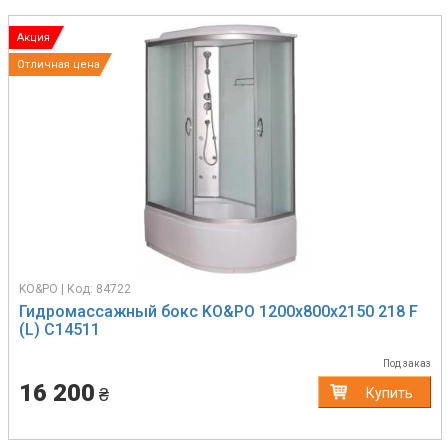
Акция
Отличная цена
KO&PO | Код: 84722
Гидромассажный бокс KO&PO 1200х800х2150 218 F
(L) C14511
Под заказ
16 200
₴
Купить