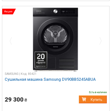
Акция
Previous
Next
SAMSUNG | Код: 80421
Сушильная машина Samsung DV90BB5245ABUA
Есть в наличии
29 300
₴
Купить