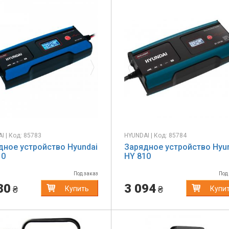
evious
Next
Previous
I | Код: 85783
HYUNDAI | Код: 85784
дное устройство Hyundai
Зарядное устройство Hyu
10
HY 810
Под заказ
Под
80
3 094
₴
₴
Купить
Купи