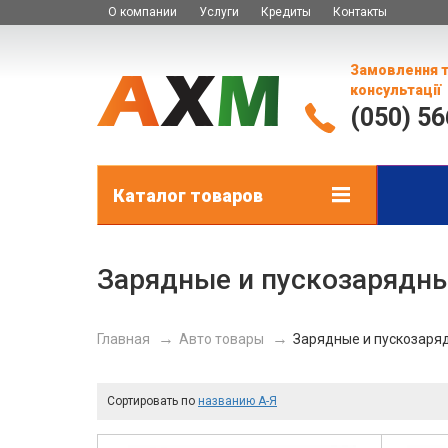
О компании
Услуги
Кредиты
Контакты
Замовлення 
консультації
(050) 5
Каталог товаров
Зарядные и пускозарядны
Главная
Авто товары
Зарядные и пускозаря
Сортировать по
названию А-Я