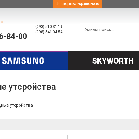
Ця сторінка українською
та
(093) 510-31-19
(098) 541-04-54
66-84-00
SKYWORTH
е утсройства
дные утсройства