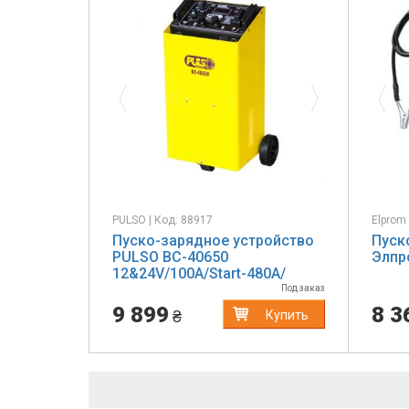
Previous
Next
Pr
PULSO | Код: 88917
Elprom 
Пуско-зарядное устройство
Пуск
PULSO BC-40650
Элпр
12&24V/100A/Start-480A/
цифр. индикация
Под заказ
9 899
8 3
₴
Купить