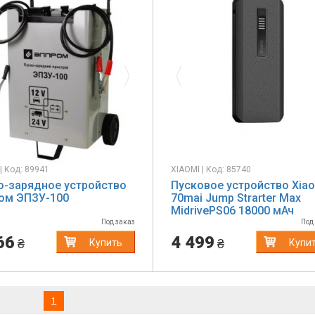
evious
Next
Previous
| Код: 89941
XIAOMI | Код: 85740
о-зарядное устройство
Пусковое устройство Xia
ом ЭПЗУ-100
70mai Jump Strarter Max
MidrivePS06 18000 мАч
(669940)
Под заказ
Под
66
4 499
₴
₴
Купить
Купи
(current)
1