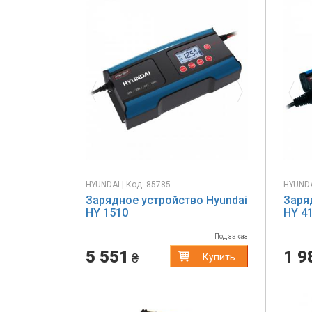
Previous
Next
Pr
HYUNDAI | Код: 85785
HYUNDA
Зарядное устройство Hyundai
Заря
HY 1510
HY 4
Под заказ
5 551
1 9
₴
Купить