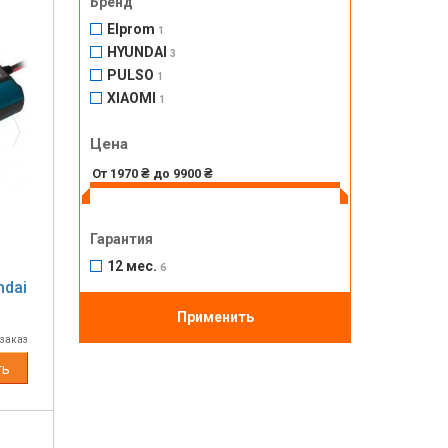
Бренд
Elprom
1
HYUNDAI
3
Next
PULSO
1
XIAOMI
1
Цена
Гарантия
12 мес.
6
ndai
Применить
 заказ
ть