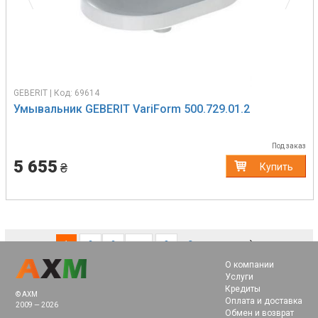
GEBERIT | Код: 69614
Умывальник GEBERIT VariForm 500.729.01.2
Под заказ
5 655
₴
Купить
(current)
1
2
3
…
8
Следующая
О компании
Услуги
Кредиты
© AXM
Оплата и доставка
2009 — 2026
Обмен и возврат