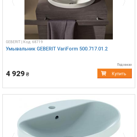
GEBERIT | Код: 68719
Умывальник GEBERIT VariForm 500.717.01.2
Под заказ
4 929
₴
Купить
Previous
Next