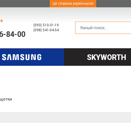
Ця сторінка українською
та
(093) 510-31-19
(098) 541-04-54
66-84-00
SKYWORTH
ощетки