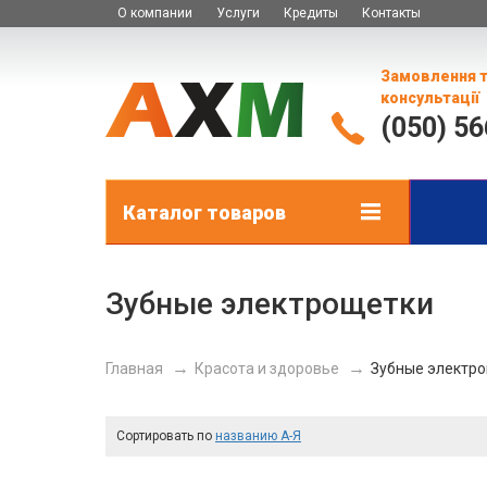
О компании
Услуги
Кредиты
Контакты
Замовлення 
консультації
(050) 5
Каталог товаров
Зубные электрощетки
Главная
Красота и здоровье
Зубные электр
Сортировать по
названию А-Я