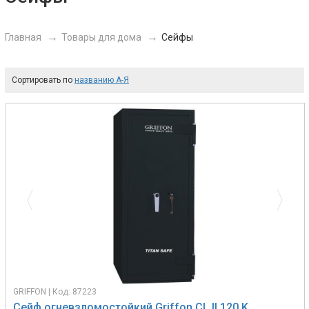
Главная
Товары для дома
Сейфы
Сортировать по
названию А-Я
Previous
Next
GRIFFON | Код: 87223
Сейф огневзломостойкий Griffon CL II.120.K