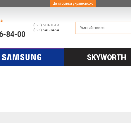
Ця сторінка українською
та
(093) 510-31-19
(098) 541-04-54
66-84-00
SKYWORTH