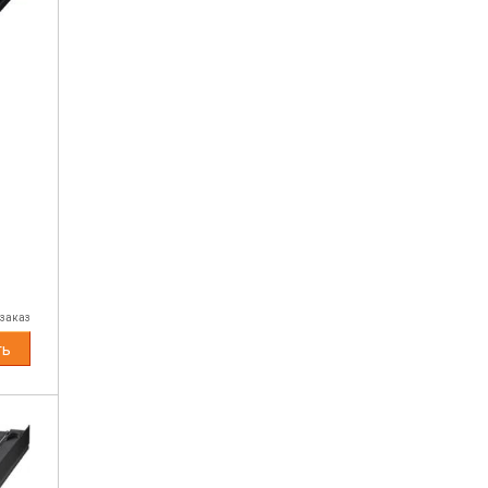
 заказ
ть