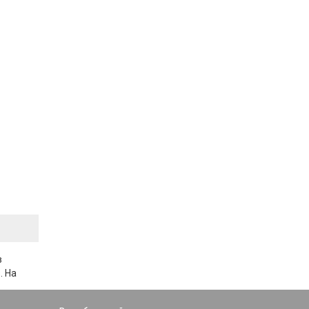
в
. На