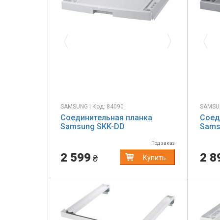
Previous
Next
Pr
SAMSUNG | Код: 84090
SAMSUN
Соединительная планка
Соед
Samsung SKK-DD
Sams
Под заказ
2 599
2 8
₴
Купить