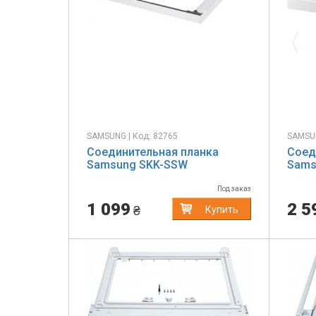
Pr
SAMSUNG | Код: 82765
SAMSUN
Соединительная планка
Соед
Samsung SKK-SSW
Sams
Под заказ
1 099
2 5
₴
Купить