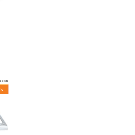
 заказ
ть