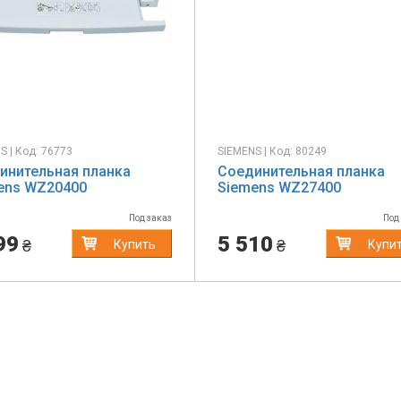
S | Код: 76773
SIEMENS | Код: 80249
инительная планка
Соединительная планка
ens WZ20400
Siemens WZ27400
Под заказ
Под
99
5 510
₴
₴
Купить
Купи