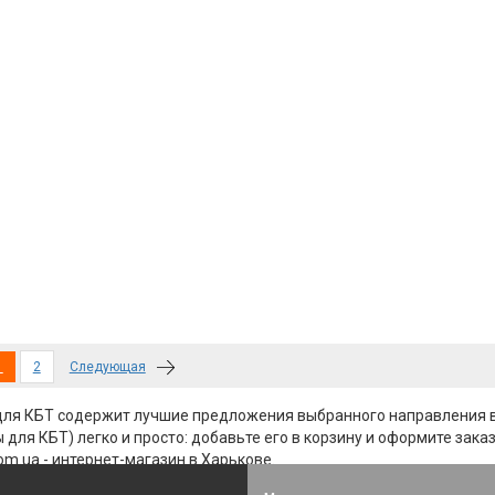
(current)
1
2
Следующая
 для КБТ содержит лучшие предложения выбранного направления 
для КБТ) легко и просто: добавьте его в корзину и оформите заказ
om.ua - интернет-магазин в Харькове.