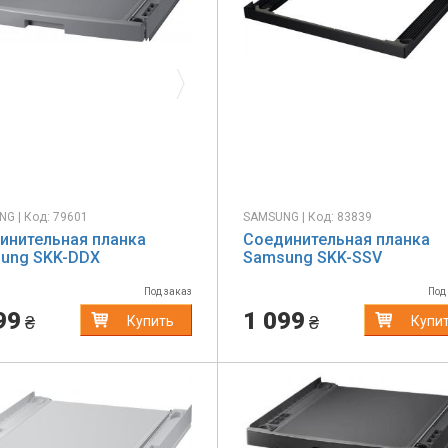
evious
Next
G | Код: 79601
SAMSUNG | Код: 83839
инительная планка
Соединительная планка
ung SKK-DDX
Samsung SKK-SSV
Под заказ
Под
99
1 099
₴
₴
Купить
Купи