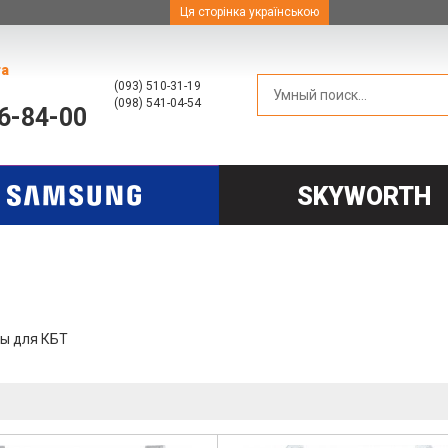
Ця сторінка українською
та
(093) 510-31-19
(098) 541-04-54
66-84-00
SKYWORTH
ы для КБТ