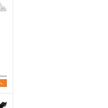
 заказ
ть