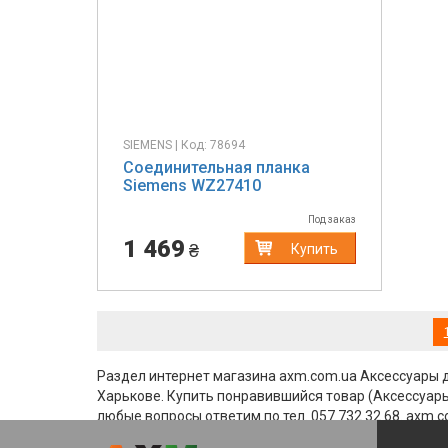
SIEMENS | Код: 78694
Соединительная планка
Siemens WZ27410
Под заказ
1 469
₴
Купить
Раздел интернет магазина axm.com.ua Aксессуары
Харькове. Купить понравившийся товар (Aксессуары 
любые вопросы ответим по тел. 057 732 32 68. axm.c