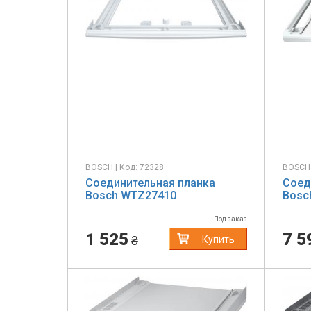
BOSCH | Код: 72328
BOSCH 
Соединительная планка
Соед
Bosch WTZ27410
Bosc
Под заказ
1 525
7 5
₴
Купить