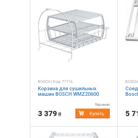
BOSCH | Код: 77716
BOSCH 
Корзина для сушильных
Соед
машин BOSCH WMZ20600
Bosc
Под заказ
3 379
5 7
₴
Купить