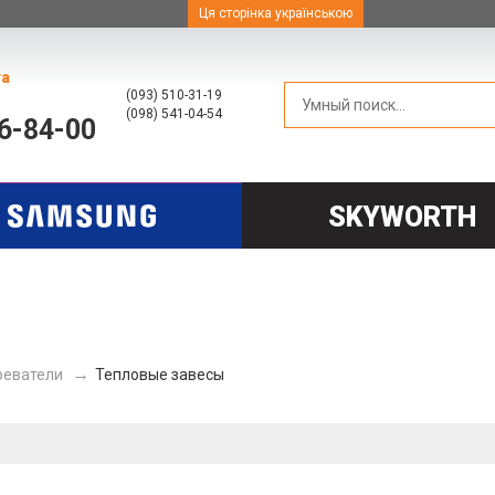
Ця сторінка українською
та
(093) 510-31-19
(098) 541-04-54
66-84-00
SKYWORTH
реватели
Тепловые завесы