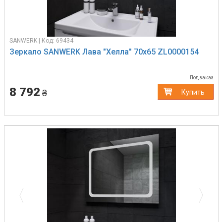
SANWERK | Код: 69434
Зеркало SANWERK Лава "Хелла" 70х65 ZL0000154
Под заказ
8 792
₴
Купить
Previous
Next