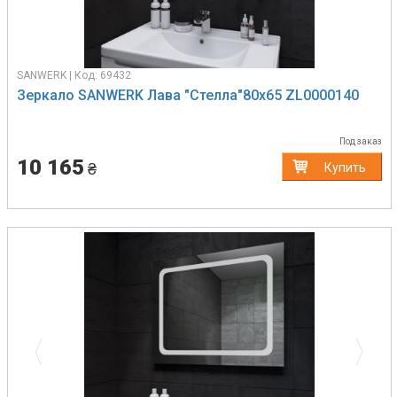
SANWERK | Код: 69432
Зеркало SANWERK Лава "Стелла"80х65 ZL0000140
Под заказ
10 165
₴
Купить
Previous
Next