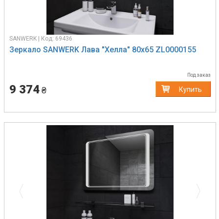
SANWERK | Код: 69436
Зеркало SANWERK Лава "Хелла" 80х65 ZL0000155
Под заказ
9 374
₴
Купить
Previous
Next