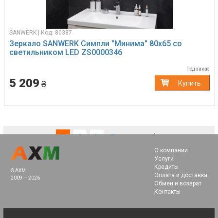
SANWERK | Код: 80387
Зеркало SANWERK Симпли "Минима" 80х65 со
светильником LED ZS0000346
Под заказ
5 209
₴
Купить
(current)
1
2
3
Следующая
О компании
Услуги
Кредиты
© AXM
Оплата и доставка
2009 — 2026
Обмен и возврат
Контакты