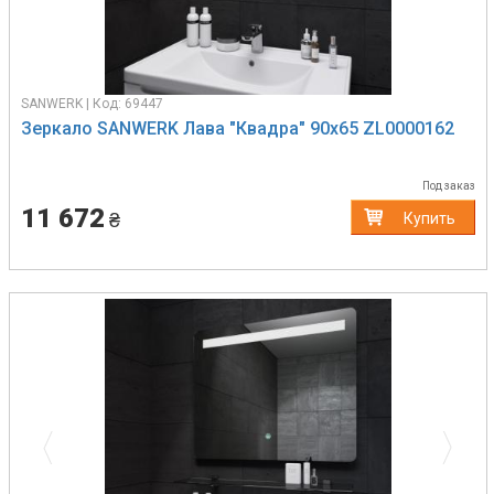
SANWERK | Код: 69447
Зеркало SANWERK Лава "Квадра" 90х65 ZL0000162
Под заказ
11 672
₴
Купить
Previous
Next