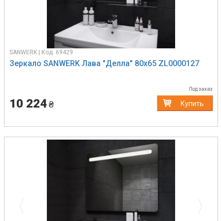
SANWERK | Код: 69429
Зеркало SANWERK Лава "Делла" 80х65 ZL0000127
Под заказ
10 224
₴
Купить
Previous
Next