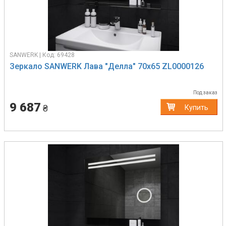
SANWERK | Код: 69428
Зеркало SANWERK Лава "Делла" 70х65 ZL0000126
Под заказ
9 687
₴
Купить