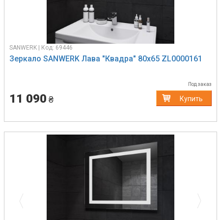
SANWERK | Код: 69446
Зеркало SANWERK Лава "Квадра" 80х65 ZL0000161
Под заказ
11 090
₴
Купить
Previous
Next