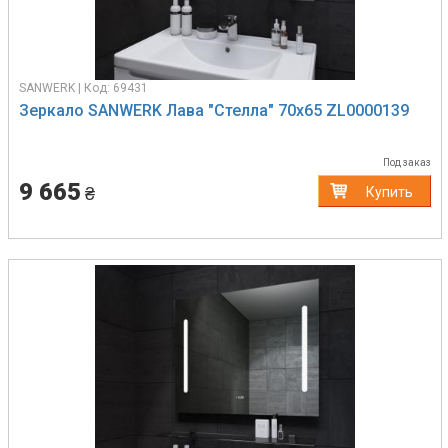
SANWERK | Код: 69431
Зеркало SANWERK Лава "Стелла" 70х65 ZL0000139
Под заказ
9 665
₴
Купить