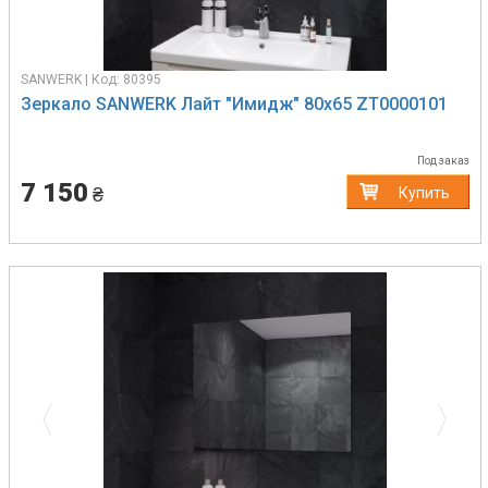
SANWERK | Код: 80395
Зеркало SANWERK Лайт "Имидж" 80х65 ZT0000101
Под заказ
7 150
₴
Купить
Previous
Next