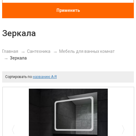
Применить
Зеркала
Главная
Сантехника
Мебель для ванных комнат
Зеркала
Сортировать по
названию А-Я
Previous
Next