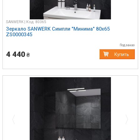
SANWERK | Код: 80365
Зеркало SANWERK Симпли "Минима" 80х65
ZS0000345
Под заказ
4 440
₴
Купить
Previous
Next