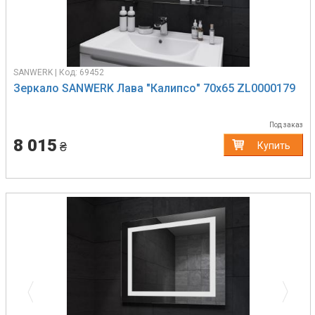
SANWERK | Код: 69452
Зеркало SANWERK Лава "Калипсо" 70х65 ZL0000179
Под заказ
8 015
₴
Купить
Previous
Next