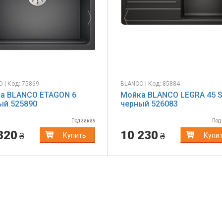
 | Код: 75869
BLANCO | Код: 85884
а BLANCO ETAGON 6
Мойка BLANCO LEGRA 45 
ый 525890
черный 526083
Под заказ
Под
320
10 230
₴
₴
Купить
Купи