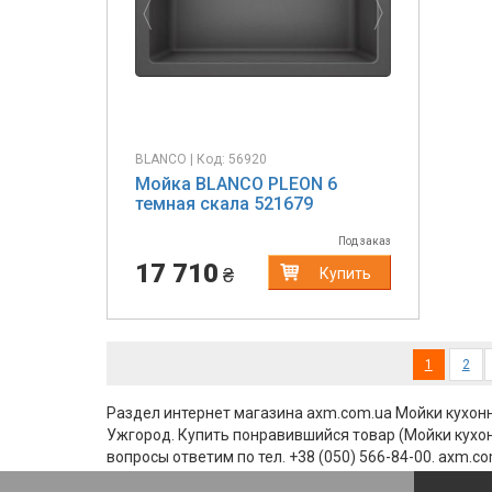
BLANCO | Код: 56920
Мойка BLANCO PLEON 6
темная скала 521679
Под заказ
17 710
₴
Купить
(current)
1
2
Раздел интернет магазина axm.com.ua Мойки кухо
Ужгород. Купить понравившийся товар (Мойки кухонн
вопросы ответим по тел. +38 (050) 566-84-00. axm.c