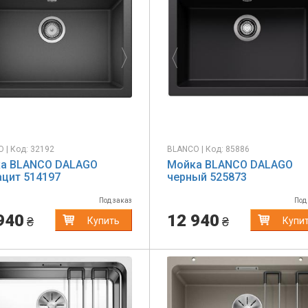
evious
Next
Previous
 | Код: 32192
BLANCO | Код: 85886
а BLANCO DALAGO
Мойка BLANCO DALAGO
ацит 514197
черный 525873
Под заказ
Под
940
12 940
₴
₴
Купить
Купи