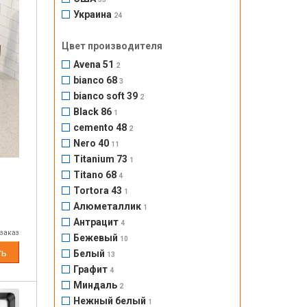
Украина
24
Цвет производителя
Next
Avena 51
2
bianco 68
3
bianco soft 39
2
Black 86
1
cemento 48
2
Nero 40
11
Titanium 73
1
Titano 68
4
Tortora 43
1
Алюметаллик
1
Антрацит
4
 заказ
Бежевый
10
ть
Белый
13
Графит
4
Миндаль
2
Нежный белый
1