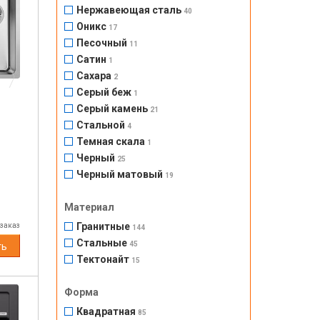
Нержавеющая сталь
40
Оникс
17
Next
Песочный
11
Сатин
1
Сахара
2
Серый беж
1
Серый камень
21
Стальной
4
Темная скала
1
Черный
25
Черный матовый
19
Материал
Гранитные
 заказ
144
Стальные
45
ть
Тектонайт
15
Форма
Квадратная
85