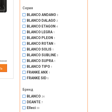
Серия
BLANCO ANDANO
3
BLANCO DALAGO
2
BLANCO ETAGON
4
BLANCO LEGRA
1
BLANCO PLEON
1
BLANCO ROTAN
1
S
BLANCO SOLIS
1
BLANCO SUBLINE
3
BLANCO SUPRA
 заказ
1
BLANCO TIPO
1
ть
FRANKE ANX
1
FRANKE SID
5
Бренд
BLANCO
24
DEANTE
7
Elleci
30