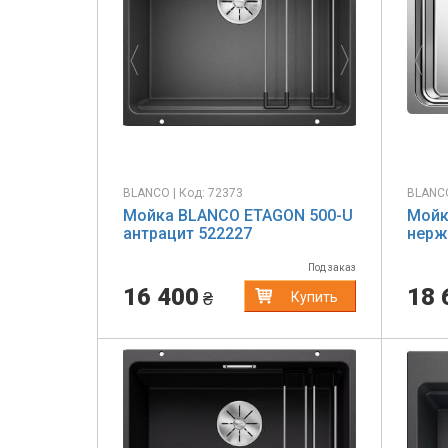
Previous
Next
Pr
BLANCO | Код: 72373
BLANCO
Мойка BLANCO ETAGON 500-U
Мойк
антрацит 522227
нерж
Под заказ
16 400
18 
₴
Купить
Previous
Next
Pr