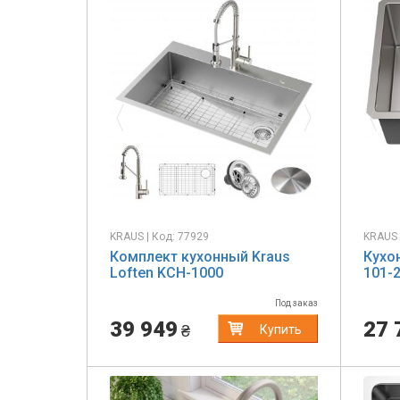
Previous
Next
Pr
KRAUS | Код: 77929
KRAUS 
Комплект кухонный Kraus
Кухо
Loften KCH-1000
101-
Под заказ
39 949
27 
₴
Купить