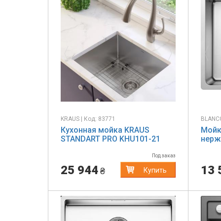
Previous
Next
Pr
KRAUS | Код: 83771
BLANCO
Кухонная мойка KRAUS
Мойк
STANDART PRO KHU101-21
нерж
Под заказ
25 944
13 
₴
Купить