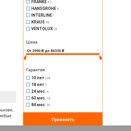
FRANKE
97
HANSGROHE
4
INTERLINE
1
KRAUS
36
VENTOLUX
23
Цена
Гарантия
10 лет
149
18 лет
7
24 мес.
6
60 мес.
16
84 мес.
35
рькове,
 любые
Применить