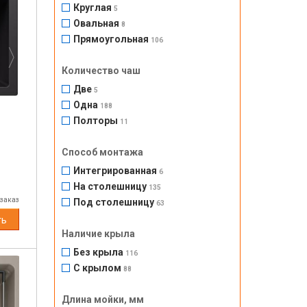
Круглая
5
Next
Овальная
8
Прямоугольная
106
Количество чаш
Две
5
Одна
188
Полторы
11
Способ монтажа
Интегрированная
6
На столешницу
135
 заказ
Под столешницу
63
ть
Наличие крыла
Без крыла
116
С крылом
88
Длина мойки, мм