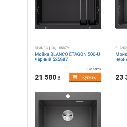
BLANCO | Код: 85879
BLANCO
Мойка BLANCO ETAGON 500-U
Мойк
черный 525887
черн
Под заказ
21 580
23 
₴
Купить
Previous
Next