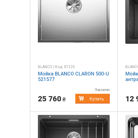
Previous
Next
Pr
BLANCO | Код: 87225
BLANCO
Мойка BLANCO CLARON 500-U
Мойк
521577
антр
Под заказ
25 760
12 
₴
Купить