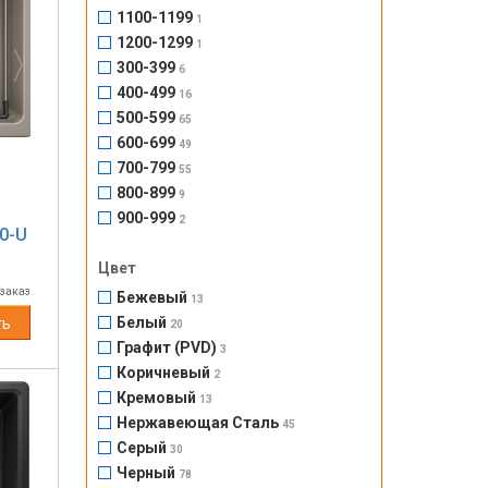
Next
1100-1199
1
1200-1299
1
300-399
6
400-499
16
500-599
65
600-699
49
700-799
55
800-899
9
900-999
2
0-U
Цвет
 заказ
Бежевый
13
Белый
ть
20
Графит (PVD)
3
Коричневый
2
Кремовый
13
Нержавеющая Сталь
45
Серый
30
Next
Черный
78