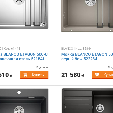
evious
Next
Previous
 | Код: 61444
BLANCO | Код: 85844
а BLANCO ETAGON 500-U
Мойка BLANCO ETAGON 50
авеющая сталь 521841
серый беж 522234
Под заказ
Под
610
21 580
₴
₴
Купить
Купи
evious
Next
Previous