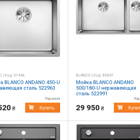
evious
Next
Previous
 | Код: 61446
BLANCO | Код: 85847
а BLANCO ANDANO 450-U
Мойка BLANCO ANDANO
авеющая сталь 522963
500/180-U нержавеющая
сталь 522991
Под заказ
Под
520
29 950
₴
₴
Купить
Купи