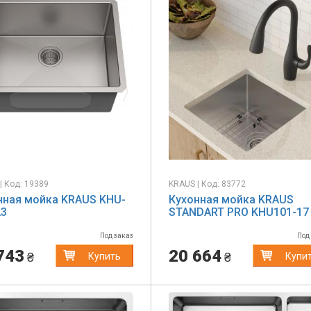
evious
Next
Previous
| Код: 19389
KRAUS | Код: 83772
нная мойка KRAUS KHU-
Кухонная мойка KRAUS
23
STANDART PRO KHU101-17
Под заказ
Под
743
20 664
₴
₴
Купить
Купи