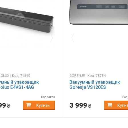
evious
Next
Previous
OLUX | Код: 71890
GORENJE | Код: 78784
умный упаковщик
Вакуумный упаковщик
rolux E4VS1-4AG
Gorenje VS120ES
Под заказ
Под
99
3 999
₴
₴
Купить
Купи