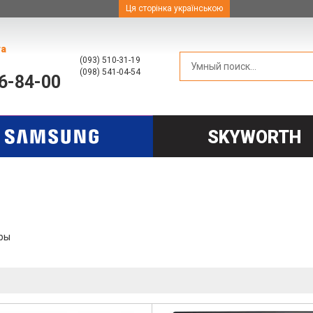
Ця сторінка українською
та
(093) 510-31-19
(098) 541-04-54
66-84-00
SKYWORTH
ры