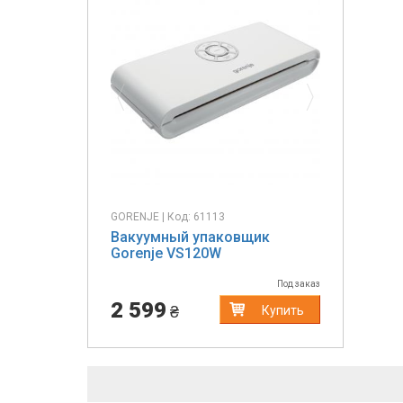
Previous
Next
GORENJE | Код: 61113
Вакуумный упаковщик
Gorenje VS120W
Под заказ
2 599
₴
Купить