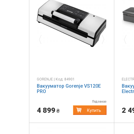
Previous
Next
Pr
GORENJE | Код: 84901
ELECTR
Вакууматор Gorenje VS120E
Ваку
PRO
Elect
Под заказ
4 899
2 4
₴
Купить