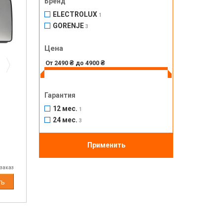
Бренд
ELECTROLUX
1
GORENJE
3
Next
Цена
Гарантия
12 мес.
1
24 мес.
3
Применить
 заказ
ть