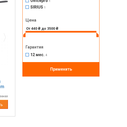
Officepro
1
SIRIUS
1
Цена
Next
Гарантия
12 мес.
4
Применить
я
Lm
 заказ
ть