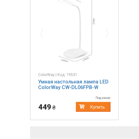
Previous
Next
ColorWay | Код: 79531
Умная настольная лампа LED
ColorWay CW-DL06FPB-W
Под заказ
449
₴
Купить