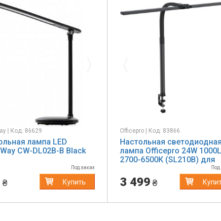
evious
Next
Previous
ay | Код: 86629
Officepro | Код: 83866
ольная лампа LED
Настольная светодиодна
rWay CW-DL02B-B Black
лампа Officepro 24W 1000
2700-6500К (SL210B) для
монитора
Под заказ
Под
9
3 499
₴
₴
Купить
Купи