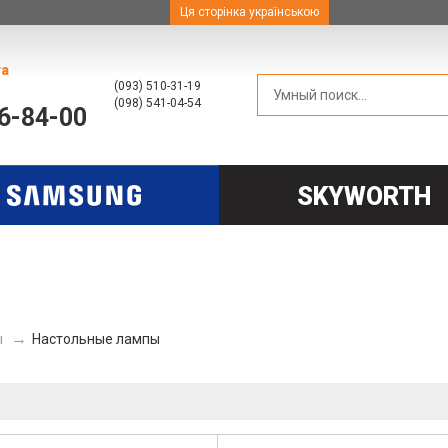
Ця сторінка українською
та
(093) 510-31-19
(098) 541-04-54
66-84-00
SKYWORTH
ы
Настольные лампы