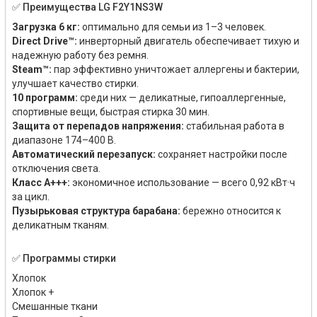
✅ Преимущества LG F2Y1NS3W
Загрузка 6 кг:
оптимально для семьи из 1–3 человек.
Direct Drive™:
инверторный двигатель обеспечивает тихую и
надежную работу без ремня.
Steam™:
пар эффективно уничтожает аллергены и бактерии,
улучшает качество стирки.
10 программ:
среди них — деликатные, гипоаллергенные,
спортивные вещи, быстрая стирка 30 мин.
Защита от перепадов напряжения:
стабильная работа в
диапазоне 174–400 В.
Автоматический перезапуск:
сохраняет настройки после
отключения света.
Класс A+++:
экономичное использование — всего 0,92 кВт·ч
за цикл.
Пузырьковая структура барабана:
бережно относится к
деликатным тканям.
✅ Программы стирки
Хлопок
Хлопок +
Смешанные ткани