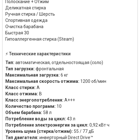
Полоскание + Отжим
Деликатная стирка
Ручная стирка / Шерсть
Спортивная одежда
Очистка барабана
Быстрая 30
Гипоаллергенная стирка (Steam)
⚡ Технические характеристики
Тип:
автоматическая, отдельностоящая (соло)
Тип загрузки:
фронтальная
Максимальная загрузка:
6 кг
Максимальная скорость отжима:
1200 об/мин
Класс стирки:
A
Класс отжима:
B
Класс энергопотребления:
A+++
Количество программ:
10
Объем барабана:
58 л
Потребление воды за цикл:
43 л
Потребление электроэнергии за цикл:
0,92 кВт·ч
Уровень шума (стирка/отжим):
55 / 77 дБ
Тип двигателя:
инверторный Direct Drive™