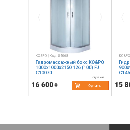
Previous
Next
Pr
KO&PO | Код: 84068
KO&PO 
Гидромассажный бокс KO&PO
Гидр
1000x1000x2150 126 (100) FJ
900х
C10070
C145
Под заказ
16 600
15 8
₴
Купить