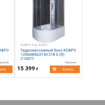
KO&PO | Код: 85454
O&PO
Гидромассажный бокс KO&PO
1200х800х2150 218 G (R)
C10077
од заказ
Под заказ
15 399
₴
пить
Купить