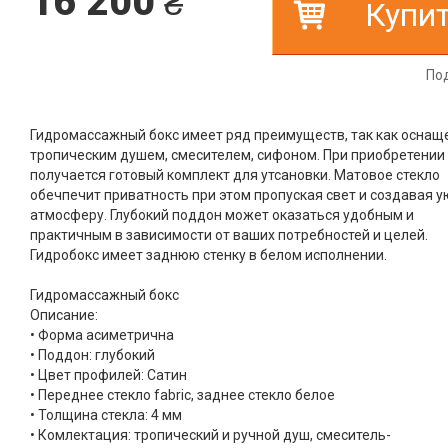
16 200
₴
Купи
По
Гидромассажный бокс имеет ряд преимуществ, так как оснащ
тропическим душем, смесителем, сифоном. При приобретении 
получается готовый комплект для утсановки. Матовое стекло
обечпечит приватность при этом пропуская свет и создавая 
атмосферу. Глубокий поддон может оказаться удобным и
практичным в зависимости от ваших потребностей и целей.
Гидробокс имеет заднюю стенку в белом исполнении.
Гидромассажный бокс
Описание:
• Форма асиметрична
• Поддон: глубокий
• Цвет профилей: Сатин
• Переднее стекло fabric, заднее стекло белое
• Толщина стекла: 4 мм
• Комлектация: тропический и ручной душ, смеситель-