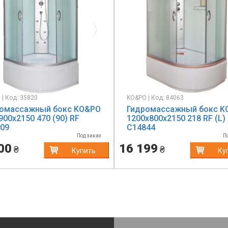
evious
Next
| Код: 35820
KO&PO | Код: 84063
омассажный бокс KO&PO
Гидромассажный бокс K
900х2150 470 (90) RF
1200х800х2150 218 RF (L)
09
C14844
Под заказ
П
00
16 199
₴
₴
Купить
Ку