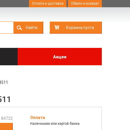
Оплата и доставка
Обмен и возврат
Найти
Корзина пуста
Акции
4511
511
Оплата
:
84722
Наличными или картой банка