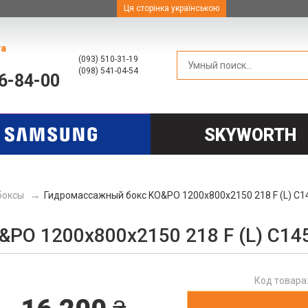
Ця сторінка українською
та
(093) 510-31-19
(098) 541-04-54
66-84-00
SKYWORTH
боксы
Гидромассажный бокс KO&PO 1200х800х2150 218 F (L) C1
PO 1200х800х2150 218 F (L) C14
Код товара