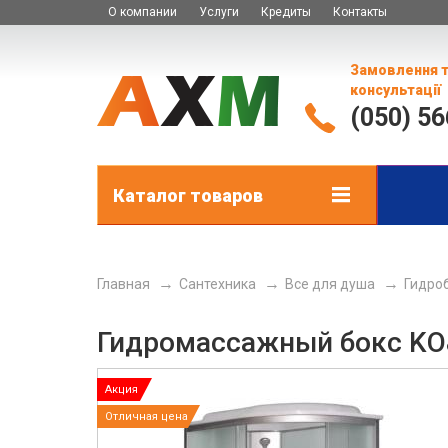
О компании
Услуги
Кредиты
Контакты
Замовлення 
консультації
(050) 5
Каталог товаров
Главная
Сантехника
Все для душа
Гидро
Гидромассажный бокс KO&
Акция
Отличная цена