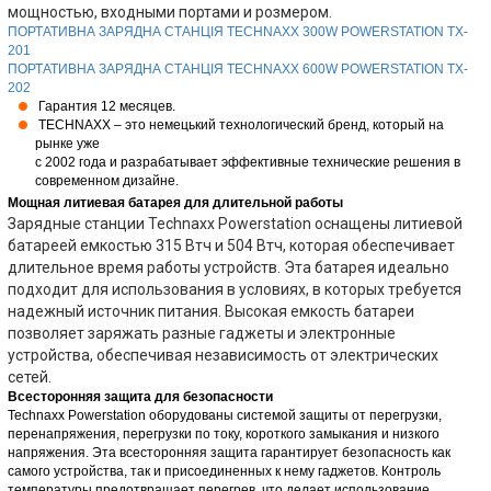
мощностью, входными портами и розмером.
ПОРТАТИВНА ЗАРЯДНА СТАНЦІЯ TECHNAXX 300W POWERSTATION TX-
201
ПОРТАТИВНА ЗАРЯДНА СТАНЦІЯ TECHNAXX 600W POWERSTATION TX-
202
Гарантия 12 месяцев.
TECHNAXX – это немецький технологический бренд, который на
рынке уже
с
2002
года и разрабатывает эффективные технические решения в
современном дизайне.
Мощная литиевая батарея для длительной работы
Зарядные станции Technaxx Powerstation оснащены литиевой
батареей емкостью 315 Втч и 504 Втч, которая обеспечивает
длительное время работы устройств. Эта батарея идеально
подходит для использования в условиях, в которых требуется
надежный источник питания. Высокая емкость батареи
позволяет заряжать разные гаджеты и электронные
устройства, обеспечивая независимость от электрических
сетей.
Всесторонняя защита для безопасности
Technaxx Powerstation оборудованы системой защиты от перегрузки,
перенапряжения, перегрузки по току, короткого замыкания и низкого
напряжения. Эта всесторонняя защита гарантирует безопасность как
самого устройства, так и присоединенных к нему гаджетов. Контроль
температуры предотвращает перегрев, что делает использование