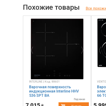
Похожие товары
Все похож
Previous
Next
Pr
INTERLINE | Код: 88601
VENTO
Варочная поверхность
Варо
индукционная Interline HHV
элек
536 SPT BA
66 T
Под заказ
7 015
5 99
₴