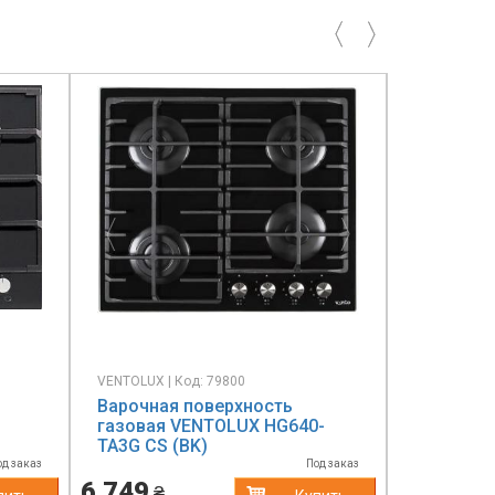
Previous
Next
Previ
VENTOLUX | Код: 79800
ELECTROLUX 
Варочная поверхность
Варочная
газовая VENTOLUX HG640-
электриче
TA3G CS (BK)
LHR3233
од заказ
Под заказ
6 749
7 050
₴
₴