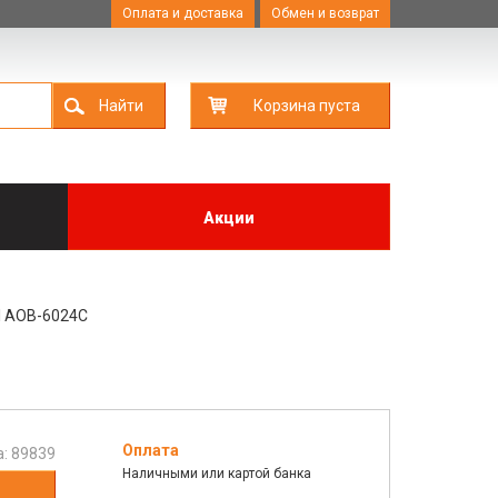
Оплата и доставка
Обмен и возврат
Найти
Корзина пуста
Акции
l AOB-6024C
Оплата
а:
89839
Наличными или картой банка