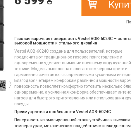
6 599
₴
Купи
По
Газовая варочная поверхность Vestel AOB-6024C — сочет
высокой мощности и стильного дизайна
Vestel AOB-6024C создана для пользователей, которые
предпочитают традиционное газовое приготовление и
одновременно уделяют внимание внешнему виду кухонной
техники. Модель выполнена в элегантном чёрном цвете и
гармонично сочетается с современными кухонными интерь
Благодаря четырём конфоркам различной мощности варо
поверхность позволяет комфортно готовить несколько бл
одновременно, а усиленная конфорка обеспечивает интен
нагрев для быстрого приготовления или использования кр
посуды.
Преимущества и особенности Vestel AOB-6024C
Поверхность из эмалированной стали устойчива к высоким
температурам, механическим воздействиям и ежедневном