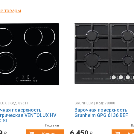
ие товары
evious
Next
LUX | Код: 89511
GRUNHELM | Код: 78000
чная поверхность
Варочная поверхность
трическая VENTOLUX HV
Grunhelm GPG 6136 BEF
C SL
Под заказ
П
9
6 450
₴
₴