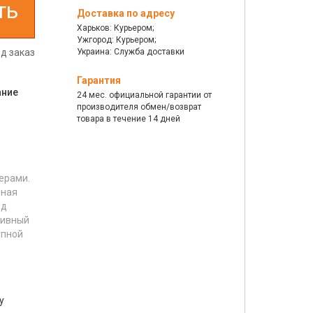
ть
Доставка по адресу
Харьков: Курьером;
Ужгород: Курьером;
д заказ
Украина: Служба доставки
Гарантия
ание
24 мес. официальной гарантии от
производителя обмен/возврат
товара в течение 14 дней
ерами.
чная
юд
сивный
упной
у