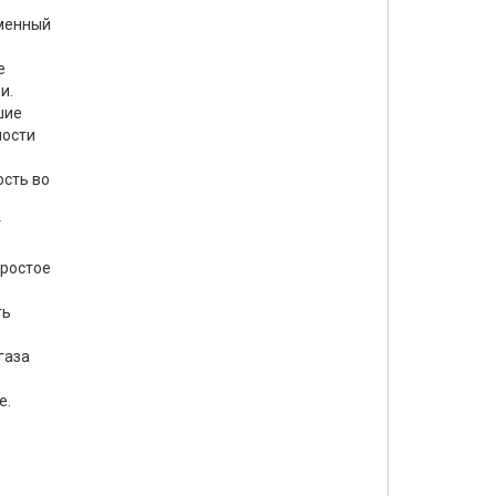
менный
е
и.
шие
ности
сть во
т
ростое
ть
газа
е.