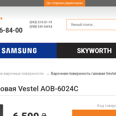
Ця сторінка українською
та
(093) 510-31-19
(098) 541-04-54
66-84-00
SKYWORTH
е варочные поверхности
Варочная поверхность газовая Veste
овая Vestel AOB-6024C
Код товар