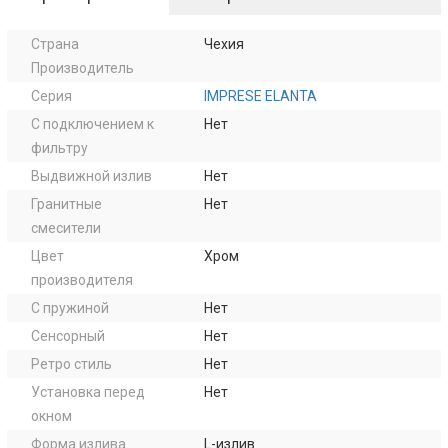
Страна
Чехия
Производитель
Серия
IMPRESE ELANTA
С подключением к
Нет
фильтру
Выдвижной излив
Нет
Гранитные
Нет
смесители
Цвет
Хром
производителя
С пружиной
Нет
Сенсорный
Нет
Ретро стиль
Нет
Установка перед
Нет
окном
Форма излива
L-излив