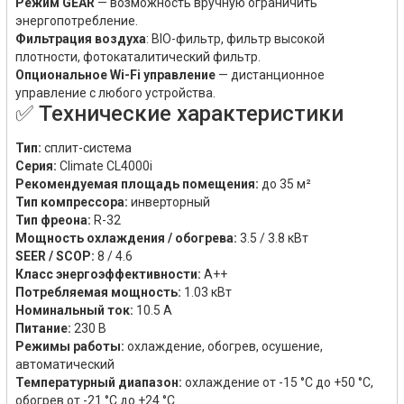
Режим GEAR
— возможность вручную ограничить
энергопотребление.
Фильтрация воздуха
: BIO-фильтр, фильтр высокой
плотности, фотокаталитический фильтр.
Опциональное Wi-Fi управление
— дистанционное
управление с любого устройства.
✅ Технические характеристики
Тип:
сплит-система
Серия:
Climate CL4000i
Рекомендуемая площадь помещения:
до 35 м²
Тип компрессора:
инверторный
Тип фреона:
R-32
Мощность охлаждения / обогрева:
3.5 / 3.8 кВт
SEER / SCOP:
8 / 4.6
Класс энергоэффективности:
A++
Потребляемая мощность:
1.03 кВт
Номинальный ток:
10.5 А
Питание:
230 В
Режимы работы:
охлаждение, обогрев, осушение,
автоматический
Температурный диапазон:
охлаждение от -15 °C до +50 °C,
обогрев от -21 °C до +24 °C