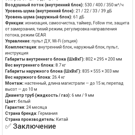
Воздушный поток (внутренний блок):
530 / 400 / 350 м³/ч
Уровень шума (внутренний блок):
21 / 22 / 33 / 39 дБ
Уровень шума (наружный блок):
61 дБ
Функции:
ионизация, самоочистка, таймер, Follow me, защита
от замерзания, тихий режим, регулировка направления
потока, режим GEAR
Управление:
пульт ДУ, Wi-Fi (опция)
Комплектация:
внутренний блок, наружный блок, пульт,
инструкция
Габариты внутреннего блока (ШхВхГ):
802 × 295 × 200 мм
Вес внутреннего блока:
8.7 кг
Габариты наружного блока (ШхВхГ):
835 × 555 × 303 мм
Вес наружного блока:
26.4 кг
Монтаж:
настенный, длина магистрали — до 15 м, перепад
высот — до 10 м
Диаметр труб (жидкость / газ):
6 мм / 9 мм
Цвет:
белый
Гарантия:
24 месяца
Страна бренда:
Германия
Страна производитель:
Китай
✅ Заключение