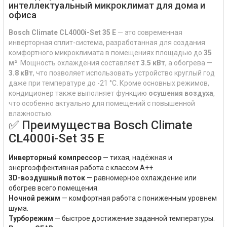
интеллектуальный микроклимат для дома и
офиса
Bosch Climate CL4000i-Set 35 E
— это современная
инверторная сплит-система, разработанная для создания
комфортного микроклимата в помещениях площадью до
35
м²
. Мощность охлаждения составляет
3.5 кВт
, а обогрева —
3.8 кВт
, что позволяет использовать устройство круглый год
даже при температуре до -21 °C. Кроме основных режимов,
кондиционер также выполняет функцию
осушения воздуха
,
что особенно актуально для помещений с повышенной
влажностью.
✅ Преимущества Bosch Climate
CL4000i-Set 35 E
Инверторный компрессор
— тихая, надёжная и
энергоэффективная работа с классом A++.
3D-воздушный поток
— равномерное охлаждение или
обогрев всего помещения.
Ночной режим
— комфортная работа с пониженным уровнем
шума.
Турборежим
— быстрое достижение заданной температуры.