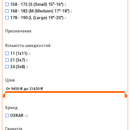
158 - 172 (S (Small) 15"-16")
3
168 - 182 (M (Meduim) 17"-18")
1
178 - 190 (L (Large) 19"-20")
1
Призначення
Kількість швидкостей
11 (1x11)
2
21 (3x7)
8
24 (3x8)
2
Ціна
Бренд
OSKAR
12
Гарантія