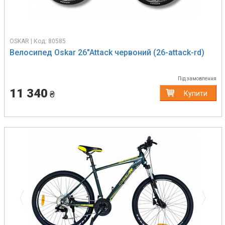
OSKAR | Код: 80585
Велосипед Oskar 26"Attack червоний (26-attack-rd)
Під замовлення
11 340
₴
Купити
Previous
Next