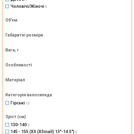
Чоловічі/Жіночі
5
Об'єм
Габаритні розміри
Вага, г
Особливості
Матеріал
Категорія велосипеда
Гірські
12
Зріст (см)
130-140
2
145 - 155 (XS (XSmall) 13"-14.5")
5