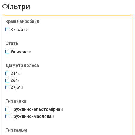
Фільтри
Країна виробник
Китай
12
Стать
Унісекс
12
Діаметр колеса
24"
4
26"
5
27,5"
3
Тип вилки
Пружинно-еластомірна
4
Пружинно-масляна
8
Тип гальм