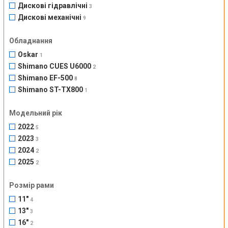
Дискові гідравлічні
3
Дискові механічні
9
Обладнання
Oskar
1
Shimano CUES U6000
2
Shimano EF-500
8
Shimano ST-TX800
1
Модельний рік
2022
5
2023
3
2024
2
2025
2
Розмір рами
11"
4
13"
3
16"
2