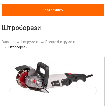
Застосувати
Штроборези
Головна
Інструмент
Електроінструмент
Штроборези
Previous
Next