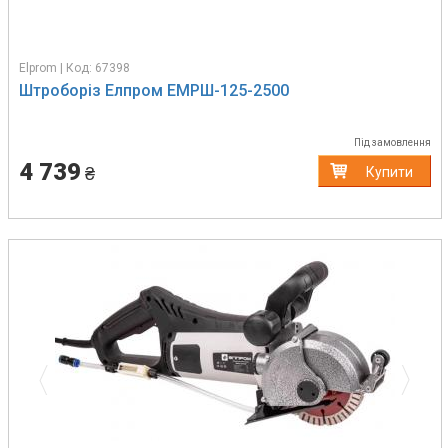
Elprom | Код: 67398
Штроборіз Елпром ЕМРШ-125-2500
Під замовлення
4 739
₴
Купити
Previous
Next