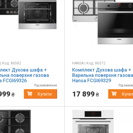
evious
Next
Previous
| Код: 86582
HANSA | Код: 86572
лект Духова шафа +
Комплект Духова шафа +
льна поверхня газова
Варильна поверхня газов
a FCGI69326
Hansa FCGI69329
Під замовлення
Під замо
999
17 899
₴
₴
Купити
Купи
evious
Next
Previous