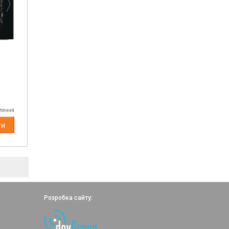
je
влення
ти
Розробка сайту: