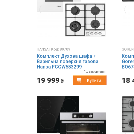
HANSA | Код: 89709
GORENJ
Комплект Духова шафа +
Комп
Варильна поверхня газова
Gore
Hansa FCGW683299
BO67
пове
Під замовлення
G641
19 999
18 
₴
Купити
Previous
Next
Pr