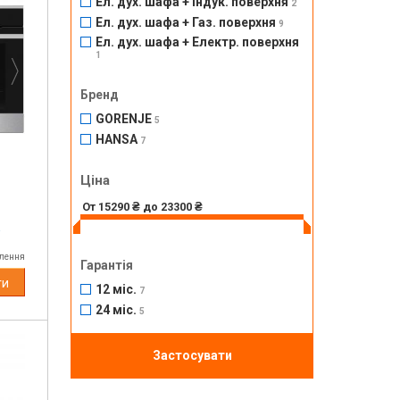
Ел. дух. шафа + Індук. поверхня
2
Next
Ел. дух. шафа + Газ. поверхня
9
Ел. дух. шафа + Електр. поверхня
1
Бренд
GORENJE
5
HANSA
7
Ціна
а
влення
Гарантія
ти
12 міс.
7
24 міс.
5
Застосувати
Next