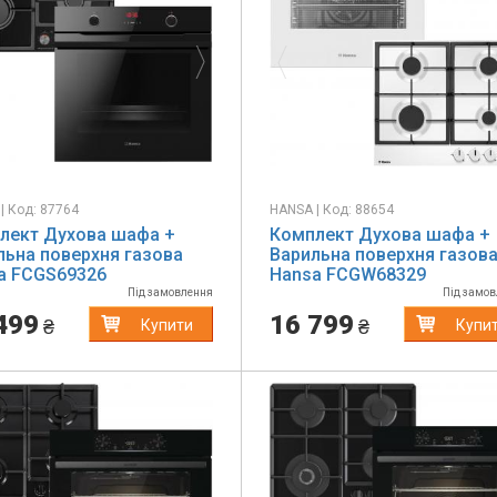
| Код: 87764
HANSA | Код: 88654
лект Духова шафа +
Комплект Духова шафа +
льна поверхня газова
Варильна поверхня газов
a FCGS69326
Hansa FCGW68329
Під замовлення
Під замо
499
16 799
₴
₴
Купити
Купи
evious
Next