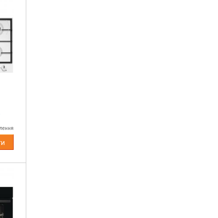
а
влення
ти