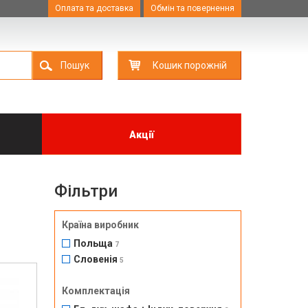
Оплата та доставка
Обмін та повернення
Пошук
Кошик порожній
Акції
Фільтри
Країна виробник
Польща
7
Словенія
5
Комплектація