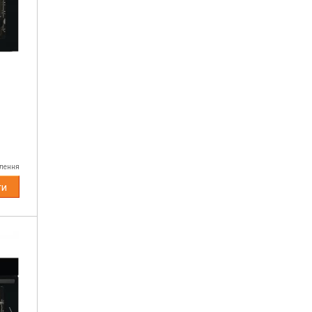
влення
ти
Next