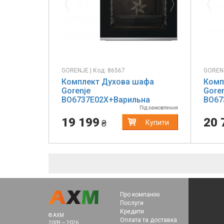
GORENJE | Код: 86567
GORENJ
Комплект Духова шафа
Комп
Gorenje
Gore
BO6737E02X+Варильна
BO67
поверхня електрична Gorenje
пове
Під замовлення
ECT41SC
G642
19 199
20 
₴
Купити
Про компанію
Послуги
Кредити
© AXM
Оплата та доставка
2009 — 2026