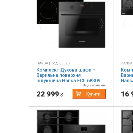
Previous
Next
Pr
HANSA | Код: 86570
HANSA 
Комплект Духова шафа +
Комп
Варильна поверхня
Вари
індукційна Hansa FCIL68309
Hans
Під замовлення
22 999
16 
₴
Купити
Previous
Next
Pr