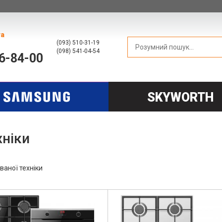
та
(093) 510-31-19
(098) 541-04-54
66-84-00
SKYWORTH
хніки
аної техніки