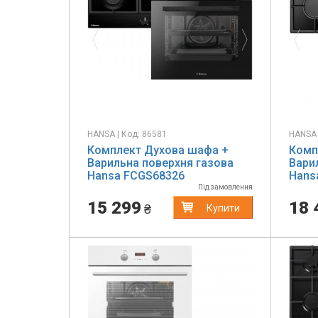
HANSA | Код: 86581
HANSA 
Комплект Духова шафа +
Комп
Варильна поверхня газова
Вари
Hansa FCGS68326
Hans
Під замовлення
15 299
18 
₴
Купити
Previous
Next
Pr