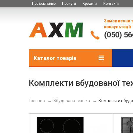
Про компанію
Послуги
Кредити
Контакти
Замовлення 
консультації
(050) 5
Каталог товарів
Комплекти вбудованої те
Головна
Вбудована техніка
Комплекти вбудов