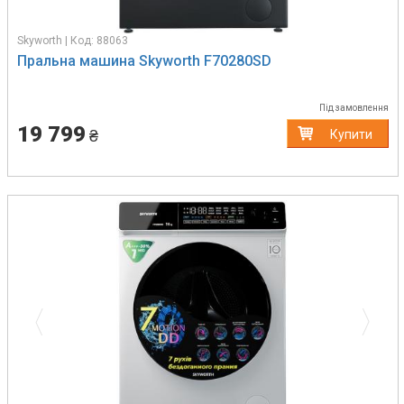
Skyworth | Код: 88063
Пральна машина Skyworth F70280SD
Під замовлення
19 799
₴
Купити
Previous
Next