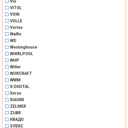
Vio
VITOL
VOIN
VOLLE
Vortex
Walfix
WD
Westinghouse
WHIRLPOOL
WHP
Willer
WORCRAFT
WWM
X-DIGITAL
Xerox
XIAOMI
ZELMER
ZUBR
КВАДО
ЭЛЕКС