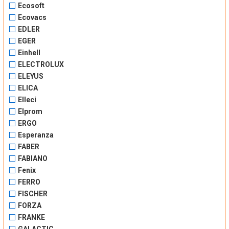
Ecosoft
Ecovacs
EDLER
EGER
Einhell
ELECTROLUX
ELEYUS
ELICA
Elleci
Elprom
ERGO
Esperanza
FABER
FABIANO
Fenix
FERRO
FISCHER
FORZA
FRANKE