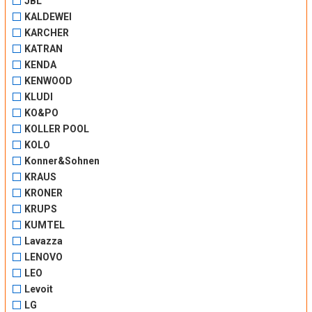
JBL
KALDEWEI
KARCHER
KATRAN
KENDA
KENWOOD
KLUDI
KO&PO
KOLLER POOL
KOLO
Konner&Sohnen
KRAUS
KRONER
KRUPS
KUMTEL
Lavazza
LENOVO
LEO
Levoit
LG