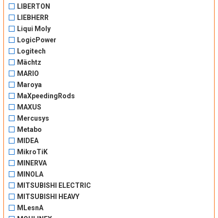
LIBERTON
LIEBHERR
Liqui Moly
LogicPower
Logitech
Mächtz
MARIO
Maroya
MaXpeedingRods
MAXUS
Mercusys
Metabo
MIDEA
MikroTiK
MINERVA
MINOLA
MITSUBISHI ELECTRIC
MITSUBISHI HEAVY
MLesnA