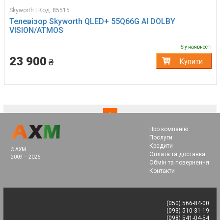
Skyworth | Код: 85515
Телевізор Skyworth QLED+ 55Q66G AI DOLBY
VISION/ATMOS
Є у наявності
23 900
₴
Купити
(current)
1
Про компанію
Послуги
Кредити
© AXM
Оплата та доставка
2009 — 2026
Обмін та повернення
Контакти
(050) 566-84-00
(093) 510-31-19
(098) 541-04-54