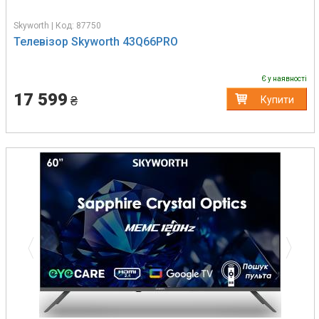
Skyworth | Код: 87750
Телевізор Skyworth 43Q66PRO
Є у наявності
17 599
₴
Купити
Previous
Next