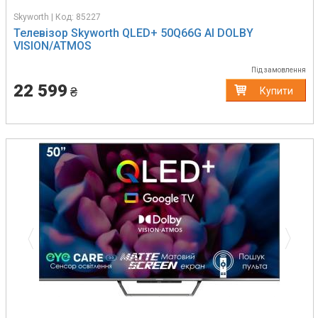
Skyworth | Код: 85227
Телевізор Skyworth QLED+ 50Q66G AI DOLBY
VISION/ATMOS
Під замовлення
22 599
₴
Купити
Previous
Next