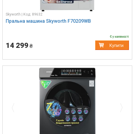
Skyworth | Код: 89632
Пральна машина Skyworth F70209WB
Є у наявності
14 299
₴
Купити
Previous
Next