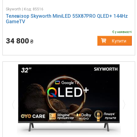
Skyworth | Код: 85516
Телевізор Skyworth MiniLED 55X87PRO QLED+ 144Hz
GameTV
Є у наявності
34 800
₴
Купити
Previous
Next