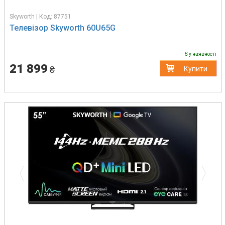
Skyworth | Код: 87751
Телевізор Skyworth 60U65G
Є у наявності
21 899
₴
Купити
Previous
Next