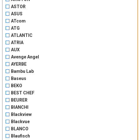
ASTOR
ASUS
ATcom
ATG
ATLANTIC
ATRIA
AUX
Avenge Angel
AYERBE
Bambu Lab
Baseus
BEKO
BEST CHEF
BEURER
BIANCHI
Blackview
Blackvue
BLANCO
Blaufisch