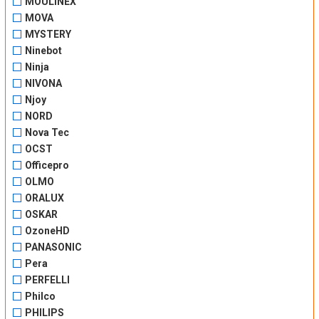
MOULINEX
MOVA
MYSTERY
Ninebot
Ninja
NIVONA
Njoy
NORD
Nova Tec
OCST
Officepro
OLMO
ORALUX
OSKAR
OzoneHD
PANASONIC
Pera
PERFELLI
Philco
PHILIPS