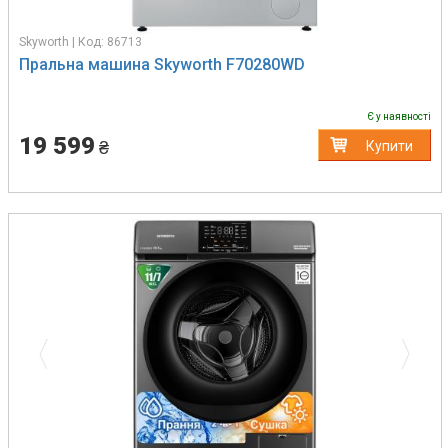
Skyworth | Код: 86713
Пральна машина Skyworth F70280WD
Є у наявності
19 599
₴
Купити
Previous
Next