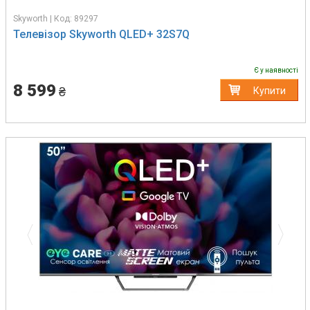
Skyworth | Код: 89297
Телевізор Skyworth QLED+ 32S7Q
Є у наявності
8 599
₴
Купити
Previous
Next