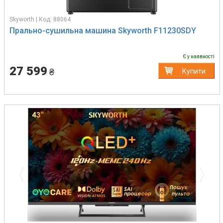
Skyworth | Код: 88064
Прально-сушильна машина Skyworth F11230SDY
Є у наявності
27 599
₴
Купити
Previous
Next