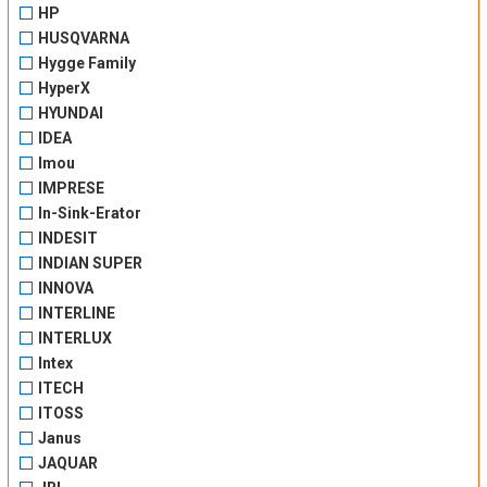
HP
HUSQVARNA
Hygge Family
HyperX
HYUNDAI
IDEA
Imou
IMPRESE
In-Sink-Erator
INDESIT
INDIAN SUPER
INNOVA
INTERLINE
INTERLUX
Intex
ITECH
ITOSS
Janus
JAQUAR