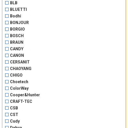
BLB
BLUETTI
Bodhi
BONJOUR
BORGIO
BOSCH
BRAUN
CANDY
CANON
CERSANIT
CHAOYANG
CHIGO
Choetech
ColorWay
Cooper&Hunter
CRAFT-TEC
CSB
CST
Cudy
Dahua