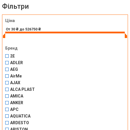
Фільтри
Ціна
Бренд
2E
ADLER
AEG
AirMe
AJAX
ALCA PLAST
AMICA
ANKER
APC
AQUATICA
ARDESTO
ARISTON