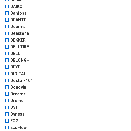
DAIKO
Danfoss
DEANTE
Deerma
Deestone
DEKKER
DELI TIRE
DELL
DELONGHI
DEYE
DIGITAL
Doctor-101
Dongyin
Dreame
Dremel
DSI
Dyness
ECG
EcoFlow