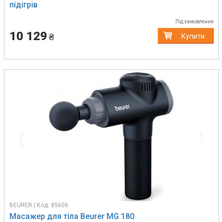
підігрів
Під замовлення
10 129
₴
Купити
Previous
Next
BEURER | Код: 85606
Масажер для тіла Beurer MG 180