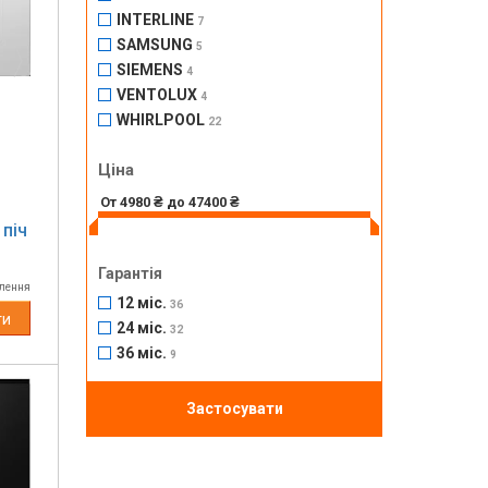
INTERLINE
7
SAMSUNG
5
SIEMENS
4
VENTOLUX
4
WHIRLPOOL
22
Ціна
піч
Гарантія
влення
12 міс.
36
ти
24 міс.
32
36 міс.
9
Застосувати
Next