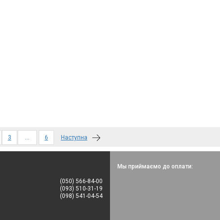
)
3
…
6
Наступна
Мы приймаємо до оплати:
(050) 566-84-00
(093) 510-31-19
(098) 541-04-54