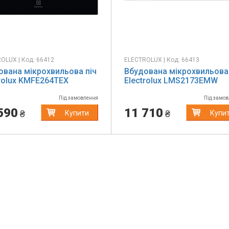
OLUX | Код: 66412
ELECTROLUX | Код: 66413
ована мікрохвильова піч
Вбудована мікрохвильова 
trolux KMFE264TEX
Electrolux LMS2173EMW
Під замовлення
Під замо
590
11 710
₴
₴
Купити
Купи