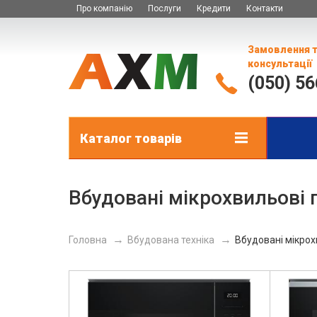
Про компанію
Послуги
Кредити
Контакти
Замовлення 
консультації
(050) 5
Каталог товарів
Вбудовані мікрохвильові 
Головна
Вбудована техніка
Вбудовані мікрох