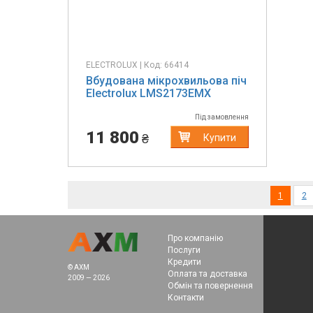
ELECTROLUX | Код: 66414
Вбудована мікрохвильова піч
Electrolux LMS2173EMX
Під замовлення
11 800
₴
Купити
(current
1
2
Про компанію
Послуги
Кредити
© AXM
Оплата та доставка
2009 — 2026
Обмін та повернення
Контакти