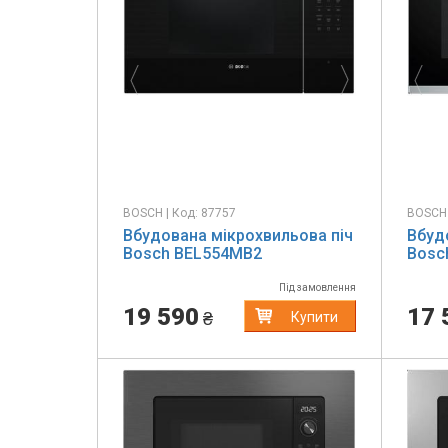
Previous
Next
Pr
BOSCH | Код: 87757
BOSCH 
Вбудована мікрохвильова піч
Вбуд
Bosch BEL554MB2
Bosc
Під замовлення
19 590
17 
₴
Купити
Previous
Next
Pr