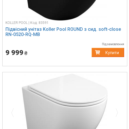
KOLLER POOL | Код: 83591
Підвісний унітаз Koller Pool ROUND з сид. soft-close
RN-0520-RQ-MB
Під замовлення
9 999
₴
Купити
Previous
Next