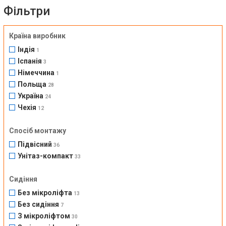
Фільтри
Країна виробник
Індія
1
Іспанія
3
Німеччина
1
Польща
28
Україна
24
Чехія
12
Спосіб монтажу
Підвісний
36
Унітаз-компакт
33
Сидіння
Без мікроліфта
13
Без сидіння
7
З мікроліфтом
30