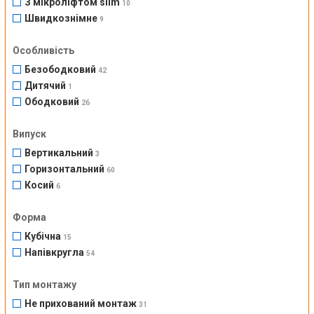
З мікроліфтом slim
10
Швидкознімне
9
Особливість
Безободковий
42
Дитячий
1
Ободковий
26
Випуск
Вертикальний
3
Горизонтальний
60
Косий
6
Форма
Кубічна
15
Напівкругла
54
Тип монтажу
Не прихований монтаж
31