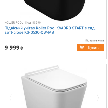
KOLLER POOL | Код: 83590
Підвісний унітаз Koller Pool KVADRO START з сид.
soft-close KS-0530-QW-MB
Під замовлення
9 999
₴
Купити
Previous
Next