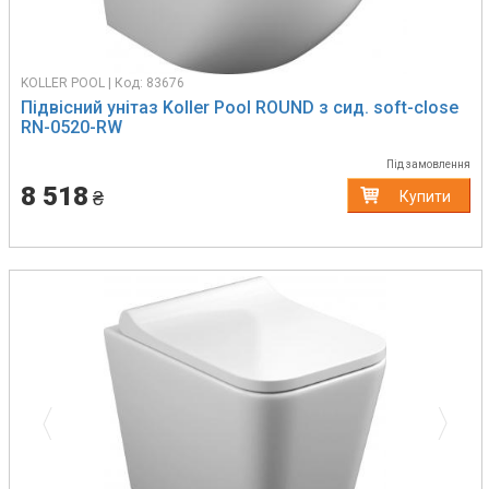
KOLLER POOL | Код: 83676
Підвісний унітаз Koller Pool ROUND з сид. soft-close
RN-0520-RW
Під замовлення
8 518
₴
Купити
Previous
Next