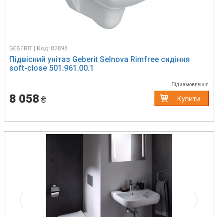
GEBERIT | Код: 82896
Підвісний унітаз Geberit Selnova Rimfree сидіння
soft-close 501.961.00.1
Під замовлення
8 058
₴
Купити
Previous
Next