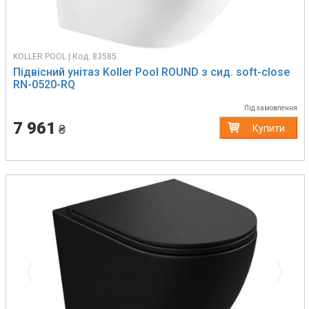
KOLLER POOL | Код: 83585
Підвісний унітаз Koller Pool ROUND з сид. soft-close
RN-0520-RQ
Під замовлення
7 961
₴
Купити
Previous
Next