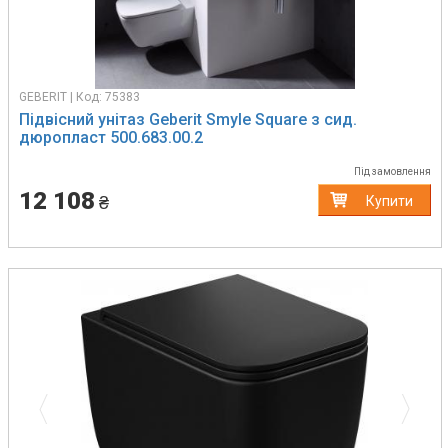
GEBERIT | Код: 75383
Підвісний унітаз Geberit Smyle Square з сид.
дюропласт 500.683.00.2
Під замовлення
12 108
₴
Купити
Previous
Next