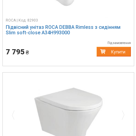
ROCA | Код: 82903
Підвісний унітаз ROCA DEBBA Rimless з сидінням
Slim soft-close A34H993000
Під замовлення
7 795
₴
Купити
Previous
Next