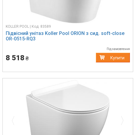
KOLLER POOL | Код: 83589
Підвісний унітаз Koller Pool ORION з сид. soft-close
OR-0515-RQ3
Під замовлення
8 518
₴
Купити
Previous
Next