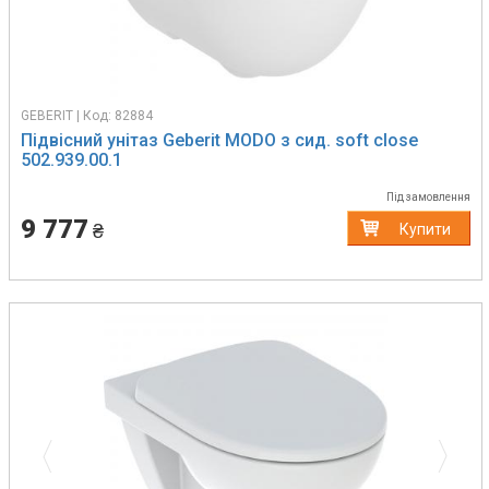
GEBERIT | Код: 82884
Підвісний унітаз Geberit MODO з сид. soft close
502.939.00.1
Під замовлення
9 777
₴
Купити
Previous
Next