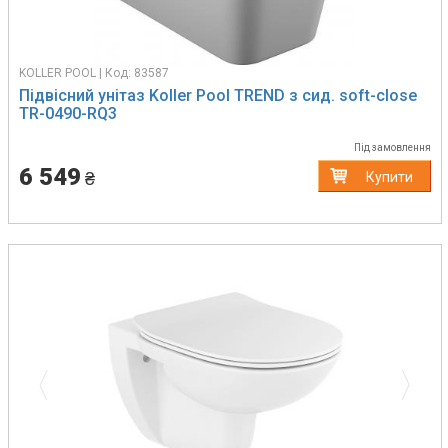
KOLLER POOL | Код: 83587
Підвісний унітаз Koller Pool TREND з сид. soft-close
TR-0490-RQ3
Під замовлення
6 549
₴
Купити
Previous
Next