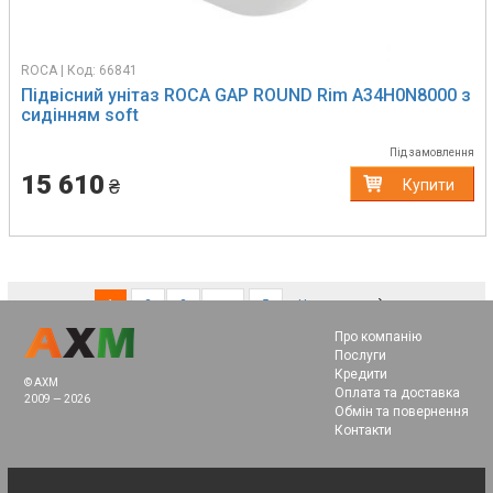
ROCA | Код: 66841
Підвісний унітаз ROCA GAP ROUND Rim A34H0N8000 з
сидінням soft
Під замовлення
15 610
₴
Купити
(current)
1
2
3
…
5
Наступна
Про компанію
Послуги
Кредити
© AXM
Оплата та доставка
2009 — 2026
Обмін та повернення
Контакти