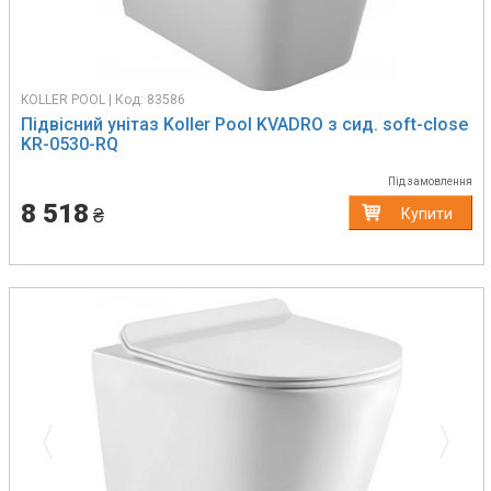
KOLLER POOL | Код: 83586
Підвісний унітаз Koller Pool KVADRO з сид. soft-close
KR-0530-RQ
Під замовлення
8 518
₴
Купити
Previous
Next