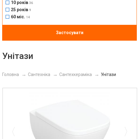
10 років
36
25 років
9
60 міс.
14
Застосувати
Унітази
Головна
Сантехніка
Сантехкераміка
Унітази
Previous
Next