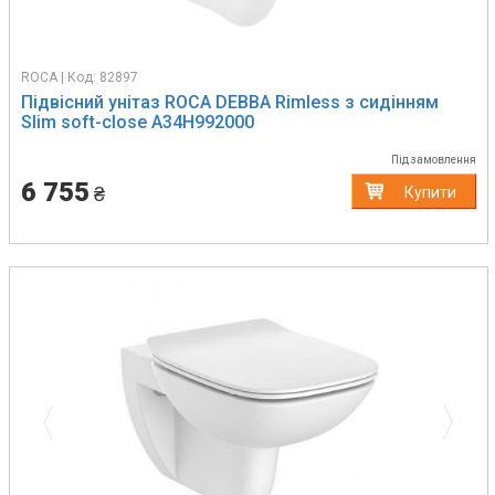
ROCA | Код: 82897
Підвісний унітаз ROCA DEBBA Rimless з сидінням
Slim soft-close A34H992000
Під замовлення
6 755
₴
Купити
Previous
Next