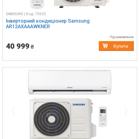
SAMSUNG | Код: 75633
Інверторний кондиціонер Samsung
AR12AXAAAWKNER
Під замовлення
40 999
₴
Купити
Previous
Next