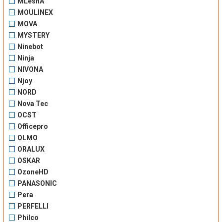
MLesnA
MOULINEX
MOVA
MYSTERY
Ninebot
Ninja
NIVONA
Njoy
NORD
Nova Tec
OCST
Officepro
OLMO
ORALUX
OSKAR
OzoneHD
PANASONIC
Pera
PERFELLI
Philco