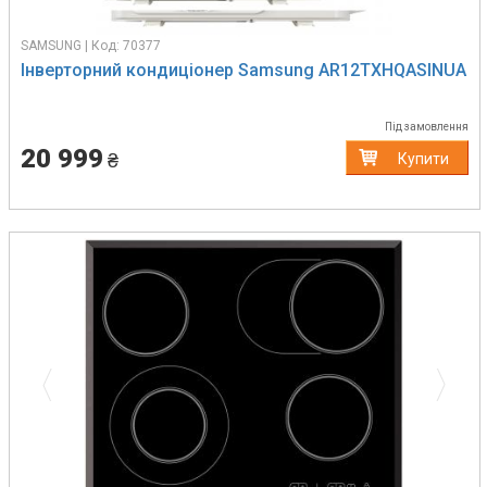
SAMSUNG | Код: 70377
Інверторний кондиціонер Samsung AR12TXHQASINUA
Під замовлення
20 999
₴
Купити
Previous
Next