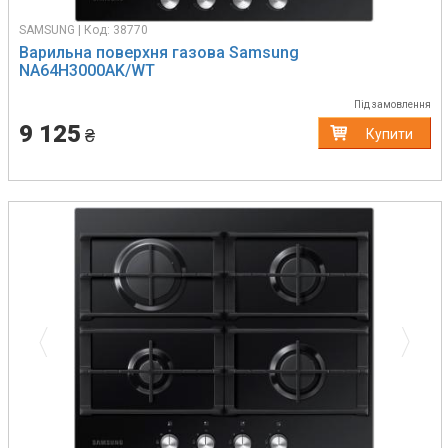
SAMSUNG | Код: 38770
Варильна поверхня газова Samsung
NA64H3000AK/WT
Під замовлення
9 125
₴
Купити
Previous
Next