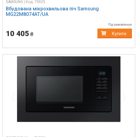
SAMSUNG | Код: 79025
Вбудована мікрохвильова піч Samsung
MG22M8074AT/UA
Під замовлення
10 405
₴
Купити
Previous
Next