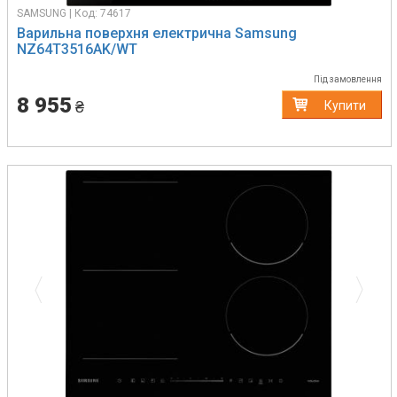
SAMSUNG | Код: 74617
Варильна поверхня електрична Samsung
NZ64T3516AK/WT
Під замовлення
8 955
₴
Купити
Previous
Next