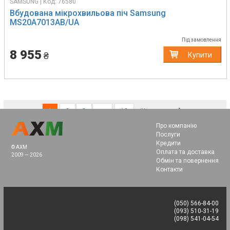
SAMSUNG | Код: 76580
Вбудована мікрохвильова піч Samsung
MS20A7013AB/UA
Під замовлення
8 955
₴
Купити
(current)
1
2
3
…
13
Наступна
Про компанію
Послуги
Кредити
© AXM
Оплата та доставка
2009 — 2026
Обмін та повернення
Контакти
(050) 566-84-00
(093) 510-31-19
(098) 541-04-54