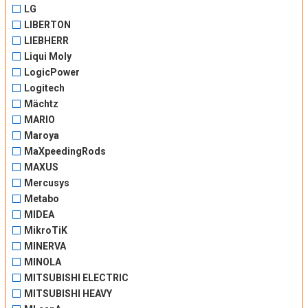
LG
LIBERTON
LIEBHERR
Liqui Moly
LogicPower
Logitech
Mächtz
MARIO
Maroya
MaXpeedingRods
MAXUS
Mercusys
Metabo
MIDEA
MikroTiK
MINERVA
MINOLA
MITSUBISHI ELECTRIC
MITSUBISHI HEAVY