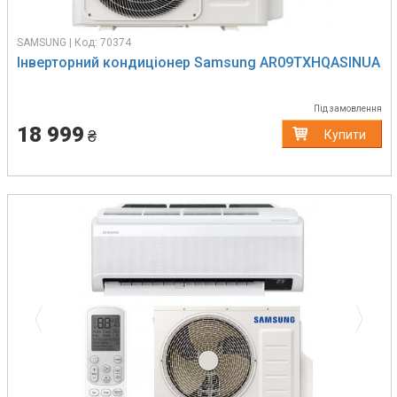
SAMSUNG | Код: 70374
Інверторний кондиціонер Samsung AR09TXHQASINUA
Під замовлення
18 999
₴
Купити
Previous
Next