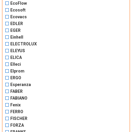
EcoFlow
Ecosoft
Ecovacs
EDLER
EGER
Einhell
ELECTROLUX
ELEYUS
ELICA
Elleci
Elprom
ERGO
Esperanza
FABER
FABIANO
Fenix
FERRO
FISCHER
FORZA