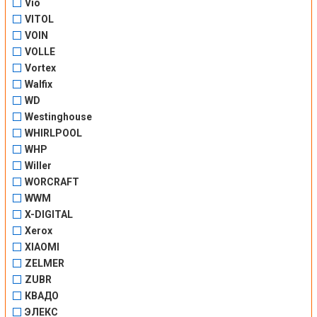
Vio
VITOL
VOIN
VOLLE
Vortex
Walfix
WD
Westinghouse
WHIRLPOOL
WHP
Willer
WORCRAFT
WWM
X-DIGITAL
Xerox
XIAOMI
ZELMER
ZUBR
КВАДО
ЭЛЕКС