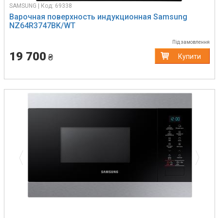
SAMSUNG | Код: 69338
Варочная поверхность индукционная Samsung
NZ64R3747BK/WT
Під замовлення
19 700
₴
Купити
Previous
Next