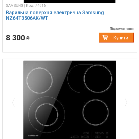
SAMSUNG | Код: 74616
Варильна поверхня електрична Samsung
NZ64T3506AK/WT
Під замовлення
8 300
₴
Купити
Previous
Next