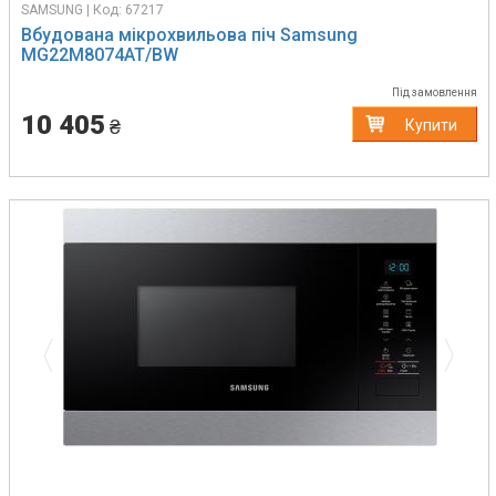
SAMSUNG | Код: 67217
Вбудована мікрохвильова піч Samsung
MG22M8074AT/BW
Під замовлення
10 405
₴
Купити
Previous
Next