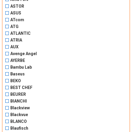
ASTOR
ASUS
ATcom
ATG
ATLANTIC
ATRIA
AUX
Avenge Angel
AYERBE
Bambu Lab
Baseus
BEKO
BEST CHEF
BEURER
BIANCHI
Blackview
Blackvue
BLANCO
Blaufisch