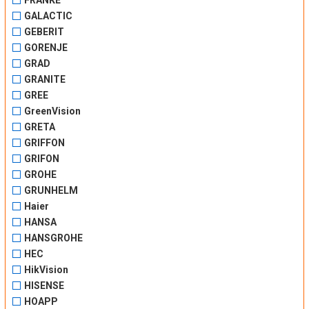
FRANKE
GALACTIC
GEBERIT
GORENJE
GRAD
GRANITE
GREE
GreenVision
GRETA
GRIFFON
GRIFON
GROHE
GRUNHELM
Haier
HANSA
HANSGROHE
HEC
HikVision
HISENSE
HOAPP