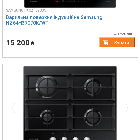
SAMSUNG | Код: 69335
Варильна поверхня індукційна Samsung
NZ64H37070K/WT
Під замовлення
15 200
₴
Купити
Previous
Next