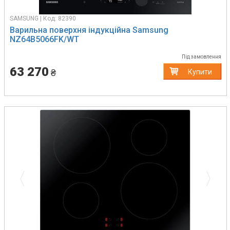
SAMSUNG | Код: 82390
Варильна поверхня індукційна Samsung
NZ64B5066FK/WT
Під замовлення
63 270
₴
Купити
Previous
Next