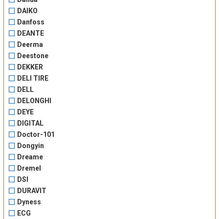
DAIKO
Danfoss
DEANTE
Deerma
Deestone
DEKKER
DELI TIRE
DELL
DELONGHI
DEYE
DIGITAL
Doctor-101
Dongyin
Dreame
Dremel
DSI
DURAVIT
Dyness
ECG