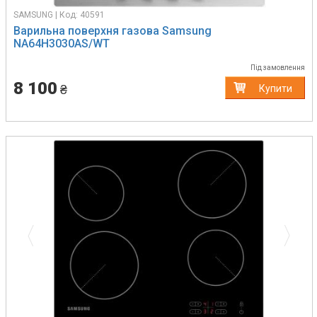
SAMSUNG | Код: 40591
Варильна поверхня газова Samsung
NA64H3030AS/WT
Під замовлення
8 100
₴
Купити
Previous
Next