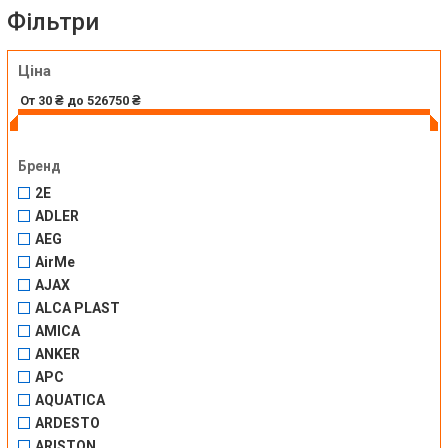
Фільтри
Ціна
Бренд
2E
ADLER
AEG
AirMe
AJAX
ALCA PLAST
AMICA
ANKER
APC
AQUATICA
ARDESTO
ARISTON