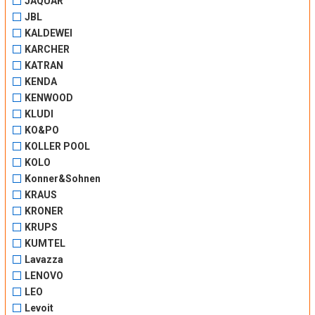
JAQUAR
JBL
KALDEWEI
KARCHER
KATRAN
KENDA
KENWOOD
KLUDI
KO&PO
KOLLER POOL
KOLO
Konner&Sohnen
KRAUS
KRONER
KRUPS
KUMTEL
Lavazza
LENOVO
LEO
Levoit