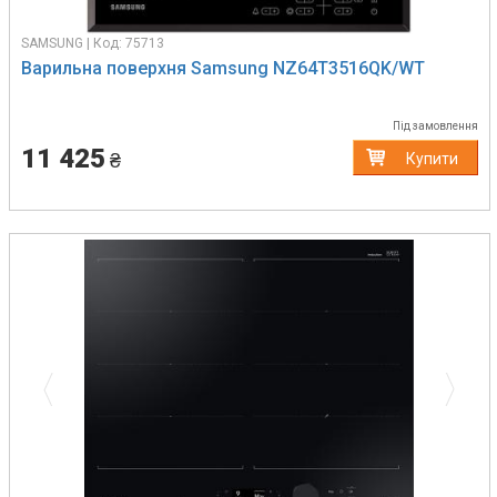
SAMSUNG | Код: 75713
Варильна поверхня Samsung NZ64T3516QK/WT
Під замовлення
11 425
₴
Купити
Previous
Next