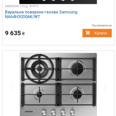
SAMSUNG | Код: 49470
Варильна поверхня газова Samsung
NA64H3030AK/WT
Під замовлення
9 635
₴
Купити
Previous
Next