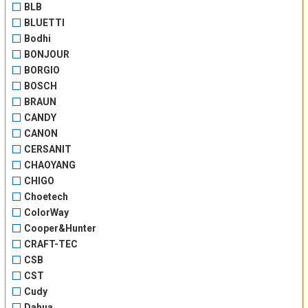
BLB
BLUETTI
Bodhi
BONJOUR
BORGIO
BOSCH
BRAUN
CANDY
CANON
CERSANIT
CHAOYANG
CHIGO
Choetech
ColorWay
Cooper&Hunter
CRAFT-TEC
CSB
CST
Cudy
Dahua