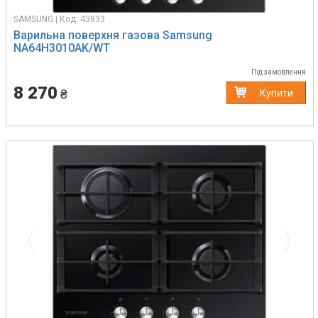
SAMSUNG | Код: 43833
Варильна поверхня газова Samsung
NA64H3010AK/WT
Під замовлення
8 270
₴
Купити
Previous
Next