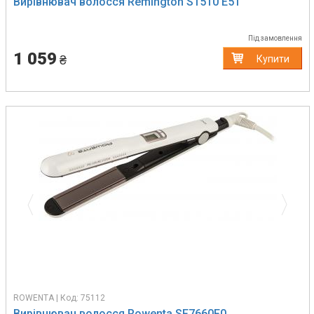
Вирівнювач волосся Remington S1510 E51
Під замовлення
1 059
₴
Купити
Previous
Next
ROWENTA | Код: 75112
Вирівнювач волосся Rowenta SF7660F0