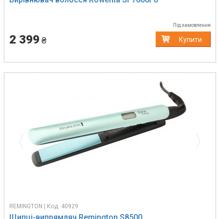
Під замовлення
2 399
₴
Купити
Previous
Next
REMINGTON | Код: 40929
Щипці-випрямляч Remington S8500