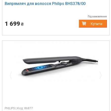
Випрямляч для волосся Philips BHS378/00
Під замовлення
1 699
₴
Купити
Previous
Next
PHILIPS | Код: 86877