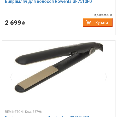
Випрямляч для волосся Rowenta SF7510F0
Під замовлення
2 699
₴
Купити
Previous
Next
REMINGTON | Код: 33796