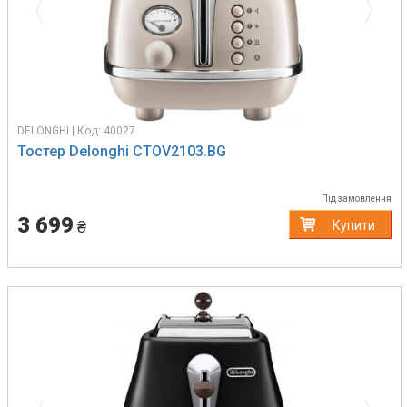
DELONGHI | Код: 40027
Тостер Delonghi CTOV2103.BG
Під замовлення
3 699
₴
Купити
Previous
Next