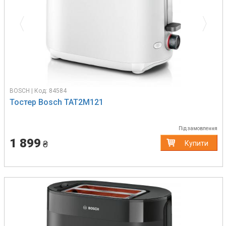
BOSCH | Код: 84584
Тостер Bosch TAT2M121
Під замовлення
1 899
₴
Купити
Previous
Next