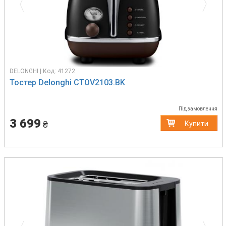
DELONGHI | Код: 41272
Тостер Delonghi CTOV2103.BK
Під замовлення
3 699
₴
Купити
Previous
Next