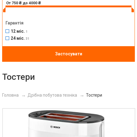
Гарантія
12 міс.
1
24 міс.
31
Застосувати
Тостери
Головна
Дрібна побутова техніка
Тостери
Previous
Next