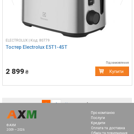
ELECTROLUX | Код: 80779
Тостер Electrolux E5T1-4ST
Під замовлення
2 899
₴
Купити
(current)
1
2
Наступна
Про компанію
Послуги
Кредити
© AXM
Оплата та доставка
2009 — 2026
Обмін та повернення