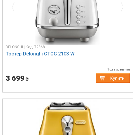
DELONGHI | Код: 72868
Тостер Delonghi CTOC 2103 W
Під замовлення
3 699
₴
Купити
Previous
Next