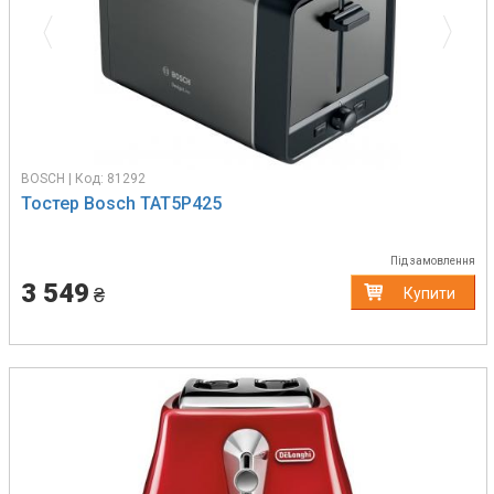
BOSCH | Код: 81292
Тостер Bosch TAT5P425
Під замовлення
3 549
₴
Купити
Previous
Next