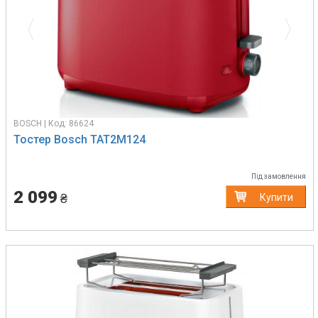
BOSCH | Код: 86624
Тостер Bosch TAT2M124
Під замовлення
2 099
₴
Купити
Previous
Next