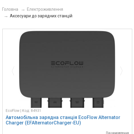
Головна
Електроживлення
Аксесуари до зарядних станцій
Previous
Next
EcoFlow | Код: 84931
Автомобільна зарядна станція EcoFlow Alternator
Charger (EFAlternatorCharger-EU)
Під замовлення